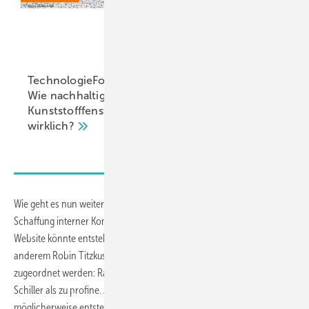
Mit dem
TechnologieForumZukunft:
Beschichtungschec
Wie nachhaltig sind
die Lebensdauer
Kunststofffenster
von Holzfenstern
wirklich?
erhöhen
Wie geht es nun weiter? Thomas Reinert von Gutmann treibt die
Schaffung interner Kommunikationsstrukturen voran, auch eine neue
Website könnte entstehen. Die Beteiligten könnten – das schlägt unter
anderem Robin Titzkus vor – bestimmten Themengruppen
zugeordnet werden: Range + Heine passt nun mal besser zu Holz
Schiller als zu profine. Aber es bleiben auch Fragen: Denn die hier
möglicherweise entstehenden Allianzen dürften im konkreten Fall