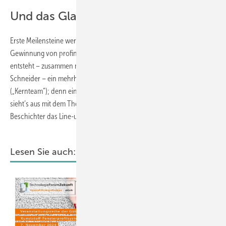
Und das Glas?
Erste Meilensteine werden noch am gleichen Tag gesetzt. Mit der
Gewinnung von profine Verkaufsleiter Deutschland Frank Eigenrauch
entsteht – zusammen mit Johanni, Reinert, Thomas Menke, Bernd
Schneider – ein mehrheitlich entscheidungsfähiges Gremium
(„Kernteam“); denn einige Dinge müssen freilich geklärt werden: Wie
sieht’s aus mit dem Thema Glas – soll hier noch ein Hersteller /
Beschichter das Line-up ergänzen und, falls ja, welcher?
Lesen Sie auch: