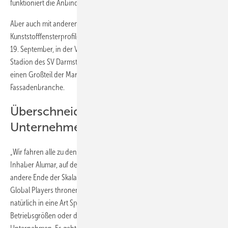
funktioniert die Anbindung an unsere Software hervorragend“).
Aber auch mit anderen: Lüftung, Fensterlackierung, Lackhersteller,
Kunststofffensterprofile, Werkzeugproduzent – wer sich am Mittwoch,
19. September, in der VIP Loge von Johannis großer Liebe, dem
Stadion des SV Darmstadt am Böllenfalltor, umgesehen hat, blickte auf
einen Großteil der Marktsegmente in der Fenster- und
Fassadenbranche.
Überschneidungen bei den
Unternehmen vermieden
„Wir fahren alle zu den gleichen Kunden“, brachte es Robin Titzkus,
Inhaber Alumar, auf den Punkt. Sein Unternehmen repräsentiert das
andere Ende der Skala, an dessen Spitze Gutmann oder profine als
Global Players thronen. Glaubt man Thomas Reinert, der recht
natürlich in eine Art Sprecherfunktion schlüpft, geht’s aber nicht um
Betriebsgrößen oder die persönliche Position der Anwesenden im