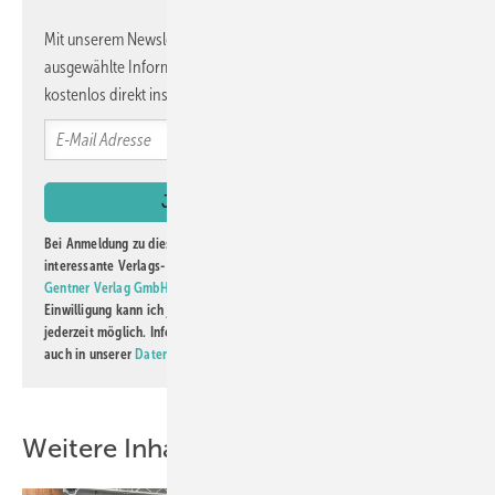
Mit unserem Newsletter erhalten Sie regelmäßig von uns
ausgewählte Informationen und Neuigkeiten, gebündelt und
kostenlos direkt ins Postfach.
Bei Anmeldung zu diesem Newsletter bin ich damit einverstanden, über
interessante Verlags- und Online-Angebote
der Marken der Alfons W.
Gentner Verlag GmbH & Co. KG
informiert zu werden. Diese
Einwilligung kann ich jederzeit widerrufen und eine Abmeldung ist
jederzeit möglich. Informationen zum Umgang mit Daten finden Sie
auch in unserer
Datenschutzerklärung
.
Weitere Inhalte