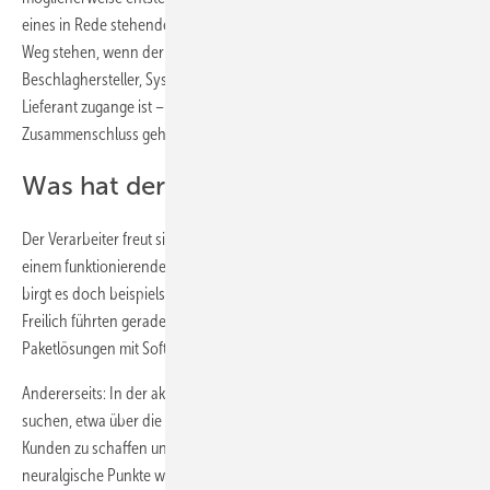
eines in Rede stehenden Projekts mitnichten anderen Kombos im
Weg stehen, wenn der fragliche Kunde mit einem anderen
Beschlaghersteller, Systemgeber oder Aluminium-Deckschalen
Lieferant zugange ist – demnach kann das also nur um einen lockeren
Zusammenschluss gehen.
Was hat der Verarbeiter davon?
Der Verarbeiter freut sich über jede Form von Abstimmung, die ihm zu
einem funktionierenden Konzept verhilft. Das Thema ist spannend,
birgt es doch beispielsweise gemeinsames Entwicklungspotenzial.
Freilich führten gerade umfangreichere Investitionen seit jeher zu
Paketlösungen mit Software, Werkzeughersteller etc.
Andererseits: In der aktuellen Marktsituation nach Möglichkeiten zu
suchen, etwa über die Bereitstellung von Daten, Mehrwert für den
Kunden zu schaffen und dabei – wie von Jens Johanni angeregt –
neuralgische Punkte wie die IT Security im Blick zu behalten, zeigt,