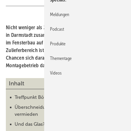
Meldungen
Nicht weniger als 25 führende Unternehmen haben sich
Podcast
in Darmstadt zusammengetan, um ihre Zusammenarbeit
im Fensterbau auf ein neues Level zu heben. Ein
Produkte
Zulieferbereich ist allerdings noch unbesetzt. Welche
Chancen sich daraus bieten und was der Hersteller und
Thementage
Montagebetrieb davon hat, kann man hier nachlesen.
Videos
Inhalt
Treffpunkt Böllenfalltor in Darmstadt
Überschneidungen bei den Unternehmen
vermieden
Und das Glas?