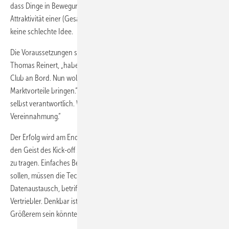
dass Dinge in Bewegung kommen. Dabei auch und zuallererst an die
Attraktivität einer (Gesamt-)Lösung für den Markt zu denken, ist gewiss
keine schlechte Idee.
Die Voraussetzungen sind erstmal gegeben: „Von Abel bis Zuani“, sagt
Thomas Reinert, „haben wir tolle, starke, agile Partner im Suppliers’
Club an Bord. Nun wollen wir Themen entwickeln, die uns gemeinsam
Marktvorteile bringen.“ Dabei, ergänzt Johanni, „bleibt jeder für sich
selbst verantwortlich. Wir sprechen über Dialog, nicht über
Vereinnahmung.“
Der Erfolg wird am Ende auch davon abhängen, inwiefern es gelingt,
den Geist des Kick-off Meetings von Darmstadt in die Unternehmen
zu tragen. Einfaches Beispiel: Wenn Schnittstellen geklärt werden
sollen, müssen die Techniker an einen Tisch. Geht’s um
Datenaustausch, betrifft das die IT – und die Treiber, das sind die
Vertriebler. Denkbar ist, dass der Suppliers’ Club der Beginn von etwas
Größerem sein könnte.