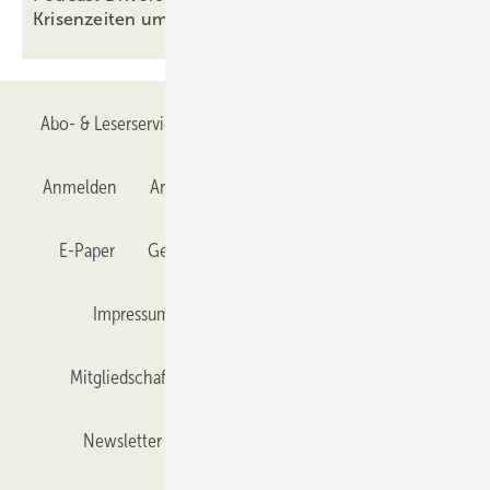
Krisenzeiten
umgehen?
Abo- & Leserservice
AGB
Alle Inhalte chronologisch
Anmelden
Anmeldung & Registrierung
Datenschutz
E-Paper
Gentner Verlag
GLASWELT abonnieren
Impressum
Karriere bei Gentner
Team
Mitgliedschaften und Engagement
Mediaservice
Newsletter
Objekt des Monats
RSS-Feed