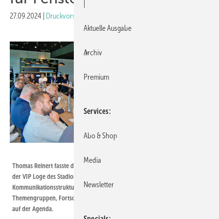
|
27.09.2024
|
Druckvorschau
Aktuelle Ausgabe
Archiv
Premium
Services
Abo & Shop
Kober / Book Your Video
Media
Thomas Reinert fasste die wichtigsten Ergebnisse des Gründungstermins in
der VIP Loge des Stadions am Böllenfalltor zusammen, blickte voraus:
Newsletter
Kommunikationsstrukturen intern wie extern, die Bildung bestimmter
Themengruppen, Fortschreibung des persönlichen Austauschs stehen u.a.
auf der Agenda.
Specials