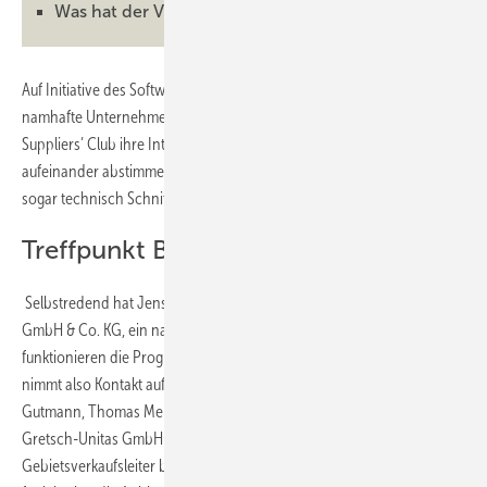
Was hat der Verarbeiter davon?
Auf Initiative des Softwarehauses Klaes sind Mitte September 2024
namhafte Unternehmen in Darmstadt zusammengekommen, um als
Suppliers’ Club ihre Interessen enger zu verzahnen. Ziele: Leistungen
aufeinander abstimmen, Zusammenarbeit sichtbar machen, vielleicht
sogar technisch Schnittstellen klären.
Treffpunkt Böllenfalltor in Darmstadt
Selbstredend hat Jens Johanni, Gebietsverkaufsleiter bei der Klaes
GmbH & Co. KG, ein natürliches Interesse am Austausch, schließlich
funktionieren die Programme nur mit entsprechender Datenbasis. Er
nimmt also Kontakt auf, mit Thomas Reinert, Gesamtvertriebsleiter
Gutmann, Thomas Menke, Vertriebsleiter Deutschland Nord bei der
Gretsch-Unitas GmbH Baubeschläge, mit Bernd Schneider,
Gebietsverkaufsleiter bei der Rotox Gruppe („Mit den Maschinen