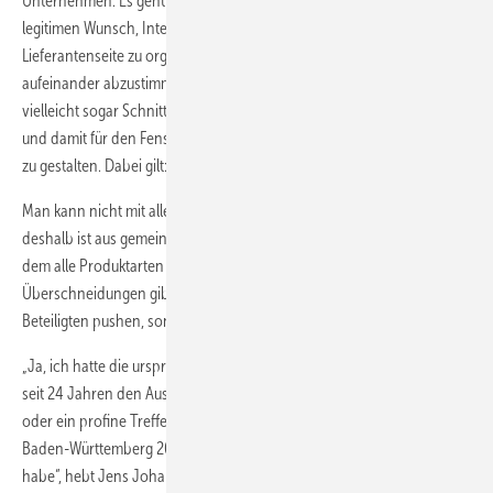
Unternehmen. Es geht im Suppliers’ Club um den vollkommen
legitimen Wunsch, Interessen ähnlich einer FLG auch auf
Lieferantenseite zu organisieren, möglicherweise Leistungen
aufeinander abzustimmen und diese dadurch attraktiver zu machen,
vielleicht sogar Schnittstellen zwischen Produkten zu harmonisieren
und damit für den Fenster bauenden Endkunden besser handhabbar
zu gestalten. Dabei gilt: Es dürfen meistens nicht alle mitspielen.
Man kann nicht mit allen Lieferantenfirmen gleichzeitig diskutieren,
deshalb ist aus gemeinsamen Projekten ein Team entstanden, mit
dem alle Produktarten abgedeckt sind und es möglichst wenig
Überschneidungen gibt. Die Ergebnisse sollen aber nicht nur die
Beteiligten pushen, sondern die ganze Branche.
„Ja, ich hatte die ursprüngliche Idee – aber es gibt eben Vorbilder wie
seit 24 Jahren den Austausch an den Bad Wildunger Fenstertagen
oder ein profine Treffen aller Außendienstmitarbeiter in Bayern und
Baden-Württemberg 2007 in Nürnberg, an denen ich mich orientiert
habe“, hebt Jens Johanni hervor.