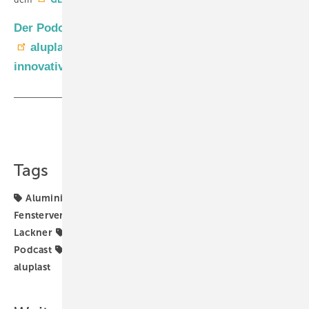
Der Podcast Drivers` Seat wird präsentiert von
aluplast
– Ihrem Spezialisten, wenn es um
innovative Fenster-Systeme geht.
Teilen
Link kopieren
Tags
Aluminium
Aluminiumfenster
Daniel Mund
Fenstervertrieb
Holzfenster
Kunststofffenster
Lackner
Nachhaltig
Nachhaltigkeit
Patrick Seitz
Podcast
Reinhold Kober
Stefan Lackner
VFF
aluplast