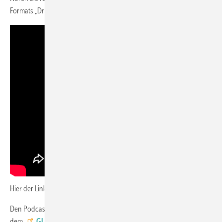
Formats „Drivers' Seat“!
Hier der Link für alle
iPhone-User
Den Podcast anhören kann man auch bei
Spotify
– oder hier auf
dem
GLASWELT YouTube-Kanal