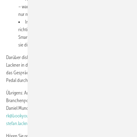
– wann es sinnvoll ist, auf größere Schritte zu setzen und nicht
nur mit Eigenkapital kleine Schritte zu gehen.
Innovationsführer oder Follower?: Die Diskussion über den
richtigen Zeitpunkt für Investitionen in neue Technologien wie
Smart Home und wie Unternehmen entscheiden können, ob
sie die Innovation anführen oder nachziehen wollen.
Darüber diskutieren Stefan Lackner, Reinhold Kober und Dr. Stefan
Lackner in der neuesten Ausgabe der Podcasts Drivers' Seat – und
das Gespräch trägt vielleicht dazu bei, dass Sie demnächst wieder das
Pedal durchtreten können.
Übrigens: Auch Sie können ein
Thema
für in diesem speziellen
Branchenpodcast
vorschlagen
- melden Sie sich dazu einfach bei
Daniel Mund (
mund@glaswelt.de
), Reinhold Kober (
rk@bookyourvideo.com
) oder Stefan Lackner (
stefan.lackner@erentum.com
).
Hören Sie rein in unsere zweiundzwanzigste Folge des Podcast-