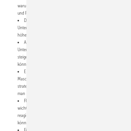
warum es sich lohnen kann, genau jetzt in neue Maschinen
und Prozesse zu investieren.
Durchsatz erhöhen oder Qualität steigern?: Sollten
Unternehmen auf Masse setzen oder ihre Produkte in einem
höherwertigen Segment platzieren?
Automatisierung als Lösung für den Fachkräftemangel: Wie
Unternehmen durch Automatisierung nicht nur Effizienz
steigern, sondern auch dem Arbeitskräftemangel begegnen
können.
Ersatzinvestitionen als strategischer Vorteil: Eine neue
Maschine ist nicht nur eine Notwendigkeit – sie kann auch zur
strategischen Neuausrichtung genutzt werden. Aber wie plant
man richtig?
Flexibilität und Agilität als Erfolgsfaktoren: Warum es heute
wichtiger denn je ist, flexibel auf Marktveränderungen zu
reagieren und wie Unternehmen ihre Strukturen anpassen
können, um schneller auf Innovationen zu reagieren.
Finanzierung von Investitionen: Mut zur Fremdfinanzierung