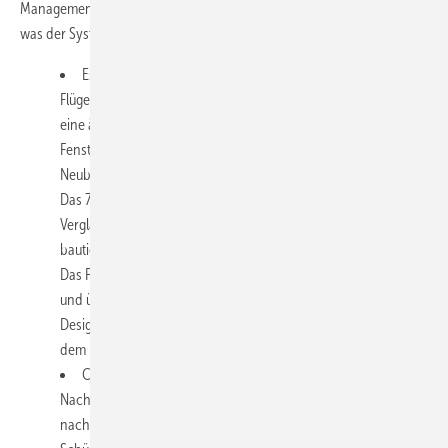
Management Schüco Polymer Technologies KG erläutert im Video,
was der Systemgeber auf der Messe in den Vordergrund stellt:
Es geht um das neue Profilsystem ("Focusing") mit einer
Flügelbautiefe von 76 mm. Diese innovative Lösung ermöglicht
eine äußerst ressourcenschonende und praktikable
Fensterkonstruktion, sowohl für Renovationen als auch für
Neubauten.
Das 76 mm Bautiefen-System erfüllt alle Anforderungen an
Verglasungsoptionen und technische Features, die auch bei
bautieferen Systemen zu finden sind.
Das Profilsystem zeichnet sich durch seine kantige Optik aus
und überzeugt auch mit einer zurückhaltenden
Designgestaltung und wird ab dem vierten Quartal 2024 auf
dem Markt erhältlich sein.
Christian Fischer erläutert im Video zudem den Beitrag zur
Nachhaltigkeit durch Schüco Carbon Control und den
nachhaltigen Einsatz von recyceltem PVC innerhalb der