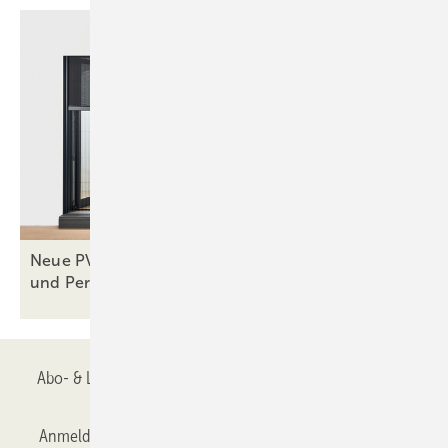
Neue PVC-Fenstersysteme von Schüco: FokusIng
und
Perfect
Abo- & Leserservice
AGB
Alle Inhalte chronologisch
Anmelden
Anmeldung & Registrierung
Datenschutz