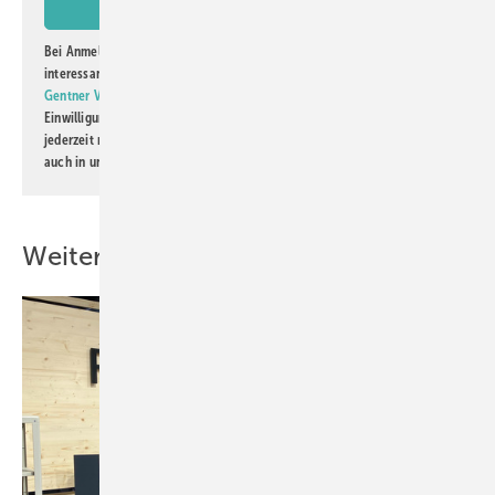
Bei Anmeldung zu diesem Newsletter bin ich damit einverstanden, über
interessante Verlags- und Online-Angebote
der Marken der Alfons W.
Gentner Verlag GmbH & Co. KG
informiert zu werden. Diese
Einwilligung kann ich jederzeit widerrufen und eine Abmeldung ist
jederzeit möglich. Informationen zum Umgang mit Daten finden Sie
auch in unserer
Datenschutzerklärung
.
Weitere Inhalte