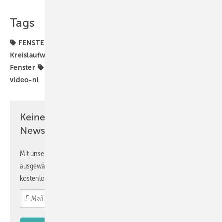
Tags
FENSTERBAU FRONTALE
Fensterbau
Kreislaufwirtschaft
Kunststofffenster
Messe
PVC-
Fenster
Recycling
Schüco
bookyourvideo
video-nl
Keine Zeit? Kein Problem mit dem GW
Newsletter!
Mit unserem Newsletter erhalten Sie regelmäßig von uns
ausgewählte Informationen und Neuigkeiten, gebündelt und
kostenlos direkt ins Postfach.