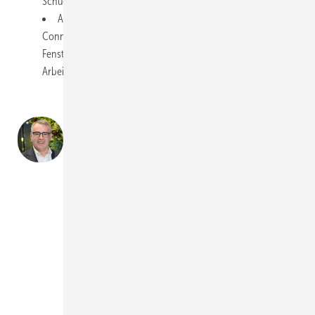
Schüco-Gruppe.
Auch gewährt er Einblicke in das Partnerportal "Schüco
Connect", das alle Funktionalitäten zusammenfasst, die ein
Fensterbauer oder Verarbeiter für seinen täglichen
Arbeitsablauf benötigt.
Wir sind sehr stolz auf
das System Focusing,
das wir ab dem vierten
Quartal in diesem Jahr
vollflächig auf den Markt
bringen werden
Christian Fischer
GW