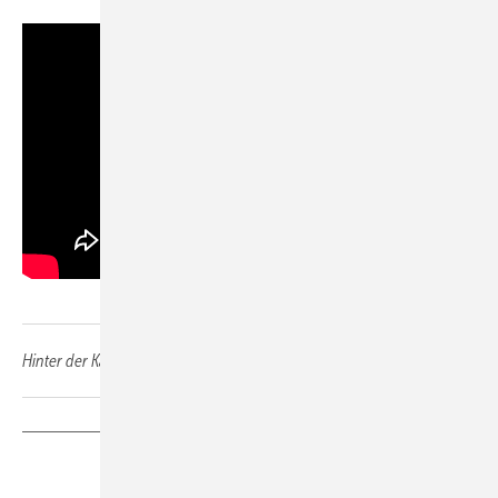
Hinter der Kamera: Reinhold Kober, bookyourvideo
Teilen
Link kopieren