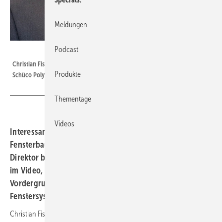
Meldungen
Podcast
GW
Christian Fischer, Technical Director and Head of Quality Management
Produkte
Schüco Polymer Technologies KG
Thementage
Videos
Interessanter Standbesuch bei Schüco in Halle 7 der
Fensterbau Frontale. Christian Fischer, Technischer
Direktor bei Schüco Polymer Technologies KG erläutert
im Video, was der Systemgeber auf der Messe in den
Vordergrund gestellt hat. Es geht natürlich um ein neues
Fenstersystem…
Christian Fischer, Technical Director and Head of Quality