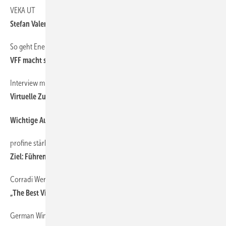
VEKA UT
Stefan Valerius übernimmt
So geht Energetische Sanierung
VFF macht schlau
Interview mit Alfred Cortisse von A+W
Virtuelle Zusammenarbeit ist oft effektiver
Wichtige Aussteller erteilen der BAU eine Absage
profine stärkt seine UK-Position
Ziel: F ührend in jedem Markt zu sein
Corradi Werbekampagne 2020
„The Best View. Yours”
German Windows