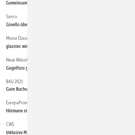
Gemeinsames Potenzial gebündelt
Sanco
Gioello übernimmt Sanco Beratu ng
Messe Düsseldorf
glasstec wird auf 2021 verschoben
Neue Website, mehr Social Media
Gugelfuss geht neue digitale Wege
BAU 2021
Gute Buchungslage weckt Zuversicht
EuropaPromotion 2020
Hörmann startet Verkaufsförderungsaktion
CWS
Inklusive Masken-Reinigung