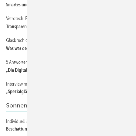
Smartes und sicheres Glashandling
Vetrotech: Flächenbündiges Brandschutzglas
Transparenter Feuerschutz
Glasbruch durch Verdichtungsarbeiten?
Was war der Auslöser, was die Ursache?
5 Antworten zur Digitalisierung an Udo Hornung von Pro-Glas
„Die Digitalisierung erfordert hohe Managementqualitäten“
Interview mit Albert Schweitzer von Arnold Glas
„Spezialgläser sind unser Metier“
Sonnenschutz
Individuell ist Trumpf
Beschattung nach Maß mit Wunschausstattung