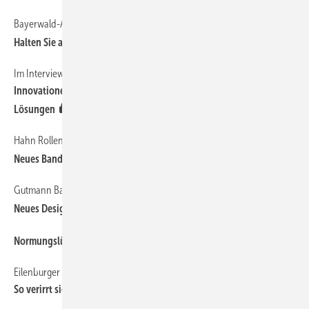
Bayerwald-Akquisition
Halten Sie an der Marke Bayerwald fest, Herr Küblbeck?
Im Interview mit Dr. Frederik Lehner
Innovationen, neue Kommunikations-Formen und digitale
Lösungen
Hahn Rollenband AT
Neues Band, neues Online-Tool
Gutmann Bausysteme sagt schon jetzt BAU 2021 ab
Neues Design, neue Produkte und weite Horizonte
Normungslücken gestopft
Eilenburger Hafencity-Fenster
So verirrt sich der Lärm im Fenster