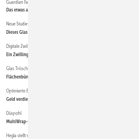
Guardian Fassadengläser für den cube berlin
Das etwas andere Bürohaus
Neue Studie zum optimierten Tageslichteintrag
Dieses Glas hebt Widersprüche auf
Digitale Zwillinge für Glasunternehmen
Ein Zwilling kommt selten allein
Glas Trösch
Flächenbündige Glasgeländer mit geklebten Scheiben
Optimierte ESG-Fertigung
Geld verdienen & Energie sparen
Düspohl
MultiWrap-Spacer ist bereit für Industrie 4.0
Hegla stellt seculift Hebeanlage mit Safetycheck-Funktion vor