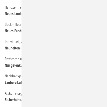
Handzentrale statt smartphone
Neues Look and Feel
Beck + Heun
Neues Produktduo für die Gurtmontage
Individuell, windstabil und energieeffizient
Neuheiten im Zip-Screen Programm
Raffstoren und Tageslicht bilden eine symbiose
Nur gelenktes Licht ist effektiv
Nachhaltiges Sonnenschutzgewebe zersetzt Schadstoffe
Saubere Luft dank Sonnenschirm
Alukon integriert Absturzsicherung in Vorbaukästen
Sicherheit und Transparenz zugleich