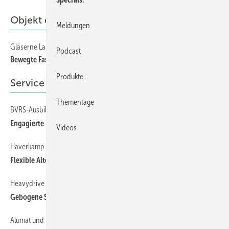
Objekt des Monats
Meldungen
Gläserne Lamellen garantieren optimalen Sonnenschutz
Podcast
Bewegte Fassade sorgt für optimalen Sonnenschutz
Produkte
Service
Thementage
BVRS-Ausbildungspreis 2020
Engagierte Fachbetriebe gesucht
Videos
Haverkamp
Flexible Alternative zu Plexiglas
Heavydrive
Gebogene Scheiben für den Windkanal
Alumat und rubo