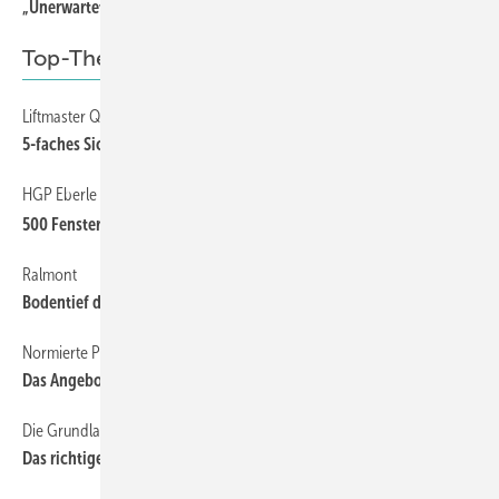
„Unerwartet gute Auftragslage“
Top-Thema
Liftmaster Quadro von Bohle
5-faches Sicherheitskonzept
HGP Eberle
500 Fenster in Rekordzeit aufgemessen
Ralmont
Bodentief dicht
Normierte PU-Schäume
Das Angebot vergleichen können
Die Grundlagen der Befestigungstechnik sind entscheidenD
Das richtige Wissen lohnt sich immer!