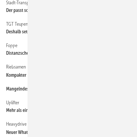
Stadt-Transporter von Hegla
Der passt sogar in die Tiefgarage
TGT Teupen stellt neue Hebe-Geräte vor
Deshalb setzen Monteure auf TGT
Foppe
Distanzscheiben für Brandschutzbefestigungen
Riebsamen
Kompakter Kraftprotz
Mangelndes Problembewusstsein beim Bauschaum-Recycling?
Uplifter
Mehr als ein neuer Glassworker
Heavydr ive
Neuer WhatsApp-Service