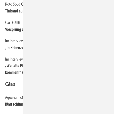
Roto Solid C
Türband auf Premiumniveau
Carl FUHR
Vorsprung durch Spezialisierung
Im Interview mit Klaus Gayko
„In Krisenzeiten zeigt sich der wahre Wert einer Partnerschaft!“
Im Interview mit Oliver Frey
„Wer alte Pfade nicht verlassen möchte, wird an seine Grenzen
kommen!“
Glas
Aquarium of the Pacific, Long Beach, Kalifornien
Blau schimmernde Facettengläser