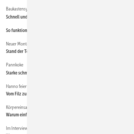
Baukastensystem TravFrame
Schnell und sicher
So funktioniert die Arbeitszeiterfassung für Monteure
Neuer Montageleitfaden
Stand der Technik aktualisiert
Pannkoke
Starke schmale Akku-Heber
Hanno feiert rundes Jubiläum
Vom Filz zum Hannoband
Körpereinsatz ist auf die Dauer gesehen gefährlich
Warum einfach, wenn es auch schwer geht?
Im Interview mit Michael Mittler von SFS intec