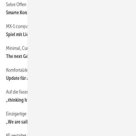
Selve Offen für neue Ideen
Smarte Konzepte und digitale Zukunft
MX-1 compact von markilux mit LEDS
Spiel mit Licht und Schatten
Minimal, Curved oder elegant
The next Generation
Komfortable Anwendung und Inbetriebnahme des WMS Systems
Update für App und Software
Auf die Faser kommt es an
„thinking highTex“
Einzigartige und absolut wetterfeste Sonnensegel
„We are sailing“
KE gestaltet große Outdoorbereiche