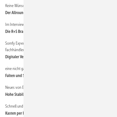
Keine Wünsche offen lassen
Der Allrounder unter den Kassettenmarkisen
Im Interview mit klaus Braun von alukon
Die R+S Branche wird sich positiv entwickeln
Somfy Experten-Onlineshops erweitern Geschäftsmodell der
Fachhändler
Digitaler Vertrieb im Fachhandwerk
eine nicht ganz alltägliche Lösung
Falten und Schieben in XXL
Neues von Exte zur Statikkonsole
Hohe Stabilität, einfache Montage
Schnell und genau: Sto-Jalousie­kasten-Konfigurator
Kasten per Klick