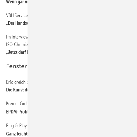
Wenn gar nichts mehr hält, greift die Mauerwerksklemme
VBH Servicemobil
„Der Handschlag fehlt“
Im Interview mit Thomas Reinert, Verkaufsleiter Fenstermontage bei
ISO-Chemie
„Jetzt darf ich wieder fachgerechte Fenstermontagen begleiten“
Fenster
Erfolgreich präsentieren
Die Kunst des Verk aufens
Kremer Gmbh
EPDM-Profile filigran und passgenau
Plug-&-Play-Technik für Fensterkontakte
Ganz leicht montiert