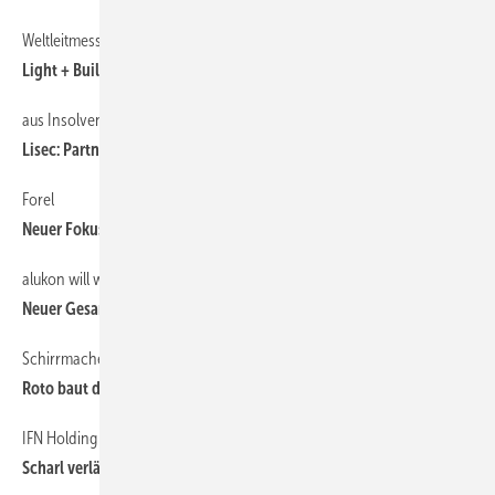
Weltleitmesse muss Corona ausweichen
Light + Building turnusgemäß in 2022
aus Insolvenz Gerettet
Lisec: Partner bei Cericom Laser
Forel
Neuer Fokus: Afrika
alukon will weitere Marktanteile
Neuer Gesamtverkaufsleiter am Start
Schirrmacher integriert
Roto baut das Service-Netzwerk aus
IFN Holding (Internorm)
Scharl verlässt das Führungsteam