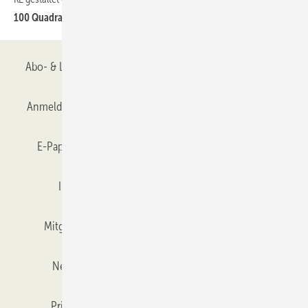
100 Quadratmeter locker überdacht
Abo- & Leserservice
AGB
Alle Inhalte chronologisch
Anmelden
Anmeldung & Registrierung
Datenschutz
E-Paper
Gentner Verlag
GLASWELT abonnieren
Impressum
Karriere bei Gentner
Team
Mitgliedschaften und Engagement
Mediaservice
Newsletter
Objekt des Monats
RSS-Feed
Privacy Manager
Veranstaltungen / Webinare