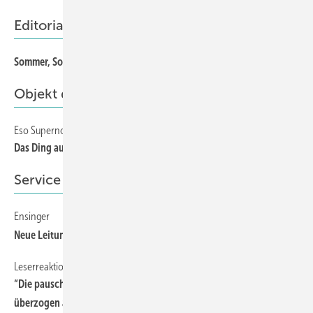
Editorial
Sommer, Sonne, Sonnenschutz
3
Objekt des Monats
Eso Supernova
6
Das Ding aus einer anderen Welt
Service
Ensinger
87
Neue Leitung für insulbar-Vertrieb
Leserreaktion
87
“Die pauschale Forderung nach bruchsicherem Glas sehe ich als
überzogen an“