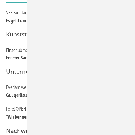
VFF-Fachtagung zur Glasqualität
74
Es geht um mehr als Kratzer, Einschlüsse und Anisotropien
Kunststofffenster
Einschubmontage von Finstral
72
Fenster-Sanierung in 30 Minuten
Unternehmen
Everlam weiht neues Kompetenzzentrum ein
52
Gut gerüstet in die Zukunft
Forel OPEN HOUSE 2018
56
“Wir kennen keine Limits“
Nachwuchsförderung