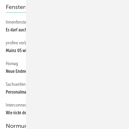
Fensternews
Innenfensterbänke
14
Es darf auch etwas teurer sein
profine verlängert Sponsoring
14
Mainz 05 wirbt für Fenstersystem
Homag
14
Neue Endmontage-Halle in Horb
Sachsenfenster
14
Personalmangel im Vertrieb führte zur Insolvenz
Interconnection Consulting.
14
Wie tickt der globale Fenstermarkt?
Normung und Technik