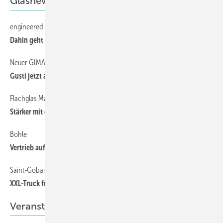
Glasnews
engineered transparency
16
Dahin geht die Reise bei Glas und Fassade
Neuer GIMAV Präsident
16
Gusti jetzt am Steuer
Flachglas Markenkreis
16
Stärker mit den eigenen Marken
Bohle
16
Vertrieb aufgestockt
Saint-Gobain Glass
16
XXL-Truck für Maxi-Gläser
Veranstaltung