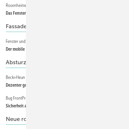
Rosenheimer Fenstertage 2018
81
Das Fenster wird neu gedacht
Fassade
Fenster und Fassade auf der Baustelle prüfen
70
Der mobile Prüfstand ist da
Absturzsichernde verglasung
Beck+Heun
78
Dezenter geht es kaum
Bug FrontProtect
78
Sicherheit auf höchstem Niveau
Neue rodukte