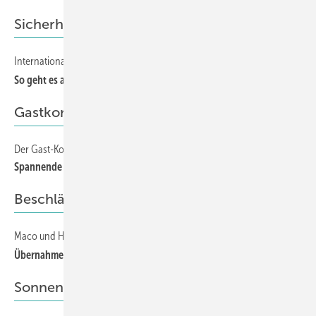
Sicherheitsglas
Internationaler Workshop bei arcon in Feuchtwangen
54
So geht es auch ohne Anisotropien
Gastkommentar
Der Gast-Kommentar zur Hautau-Übernahme durch Maco
85
Spannende und unruhige Zeiten
Beschläge
Maco und Hautau
84
Übernahme soll Wachstum bringen
Sonnensegel