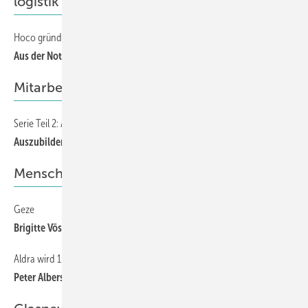
logistik
Hoco gründet Transportsparte
80
Aus der Not eine Tugend gemacht
Mitarbeiter und Auszubildende
Serie Teil 2: Azubis Finden, Binden und weiterentwickeln
82
Auszubildende zum Botschafter des Unternehmens machen
Menschen
Geze
86
Brigitte Vöster-Alber ist seit 50 Jahren die Chefin
Aldra wird 130
86
Peter Albers 50 Jahre bei Aldra