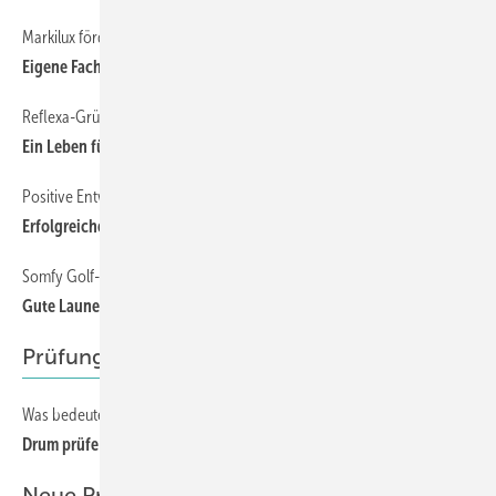
Markilux fördert und fordert
18
Eigene Fachkräfte gut ausbilden
Reflexa-Gründer Hans Peter Albrecht wird 80
18
Ein Leben für den Sonnenschutz
Positive Entwicklungen bei Hella
18
Erfolgreiche Personalpolitik
Somfy Golf-Cup
18
Gute Laune auf dem Fairway
Prüfung und Wartung
Was bedeutet Prüfung, Wartung und Instandhaltung
42
Drum prüfe genau, was zu tun ist!
Neue Produkte