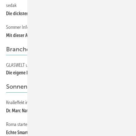
sedak
50
Die dicksten Glaslaminate kommen aus Bayern
Sommer Informatik |Trosifol
50
Mit dieser App die Glas-Statik berechnen
Branche
GLASWELT unterwegs bei German Windows
66
Die eigene Flagge gehisst
Sonnenschutz-News
Knalleffekt in der Antriebsbranche
18
Dr. Marc Natusch verlässt Geiger
Roma startet mit Loxone
18
Echte Smarthome-Lösungen