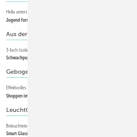
Hella unterstützt Forschungsprojekt “Drahtlose Energieversorgung“
45
Jugend forscht
Aus der Gutachterpraxis
3-fach-Isolierglas, Mittelscheibe beschichtet
62
Schwachpunkt Mittelscheibe
Gebogenes Glas
Effektvolles Farb- und Formenspiel in der PlusCity Linz
48
Shoppen im großen Bogen
LeuchtGläser
Beleuchtete Bauelemente: Mehrwert durch Flächenlicht
58
Smart Glass leicht gemacht