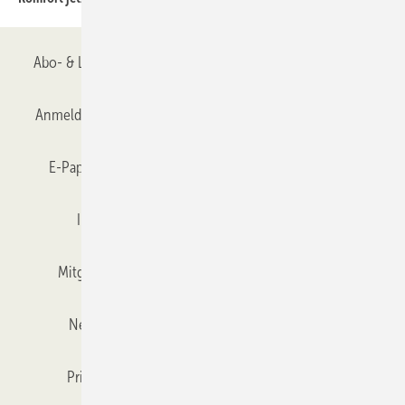
Abo- & Leserservice
AGB
Alle Inhalte chronologisch
Anmelden
Anmeldung & Registrierung
Datenschutz
E-Paper
Gentner Verlag
GLASWELT abonnieren
Impressum
Karriere bei Gentner
Team
Mitgliedschaften und Engagement
Mediaservice
Newsletter
Objekt des Monats
RSS-Feed
Privacy Manager
Veranstaltungen / Webinare