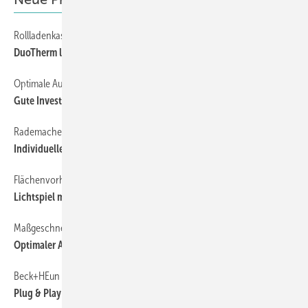
Rollladenkasten mit multifunktionalem Lüftungssystem
47
DuoTherm löst Problemfelder
Optimale Ausbildungsvoraussetzungen
46
Gute Investition
Rademacher launcht HomePilot-App
46
Individueller und intuitiver
Flächenvorhang-System Wave von Silent Gliss
46
Lichtspiel mit Gestaltungsfreiheit
Maßgeschneiderte Lösungen von Joma
47
Optimaler Anschluss
Beck+HEun optimiert Lüftungssystem
47
Plug & Play