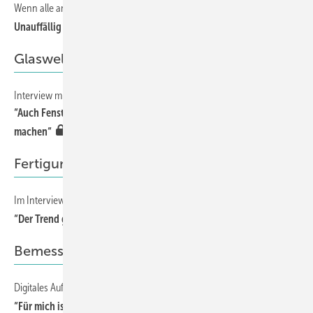
Wenn alle anderen Lösungsansätze versagen
44
Unauffällig auffällig
Glaswelt Gespräch
Interview mit Hannes Spiß
8
“Auch Fensterbauer sollten sich über Anisotropien Gedanken
machen“
Fertigung
Im Interview mit Christian Väth, Leiter Technik bei RAnge + Heine
76
“Der Trend geht eindeutig zum Roboter“
Bemessung
Digitales Aufmaß für das Glaserhandwerk
64
“Für mich ist ein Aufmaß auch ein Mittel der Kommunikation“