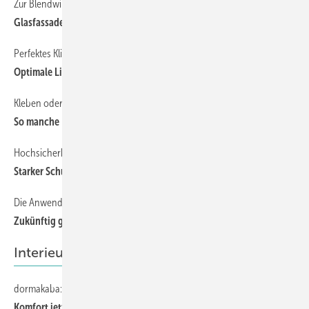
Zur Blendwirkung von Glasfassaden
36
Glasfassaden müssen nicht blenden
Perfektes Klima durch Linearantriebe
25
Optimale Lichtverhältnisse
Kleben oder nähen, Acryl oder Polyester?
26
So manche Fragen sind überflüssig
Hochsicherheitsfenster mit Sonnenschutz im ISolierglas
34
Starker Schutz im Isolierglas
Die Anwendungsrate steigt rasant
32
Zukünftig geht kein Weg an Smarthome vorbei!
Interieur
dormakaba: Schiebetür-programm weiterentwickelt
60
Komfort jetzt auch für schmale Türen