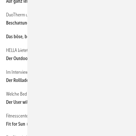
Auf ganz leisen Sohlen
DuoTherm unterstützt Siegerteam Beim changes.AWARD 2018
31
Beschattungskomfort clever kombiniert
Das böse, böse Internet
20
HELLA bietet Lösungen für Terrasse und Gastronomie
28
Der Outdoor-Trend: Die Terrasse wird zum zweiten Wohnzimmer
Im Interview mit der Geschäftsführung von Beck+Heun
24
Der Rollladenkasten hat eine rosige Zukunft
Welche Bedienkonzepte setzen sich durch?
33
Der User will es einfach einfach
Fitnesscenter drinnen und draußen
30
Fit for Sun