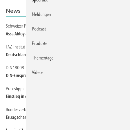
News
Meldungen
Schweizer Planet AG
10
Podcast
Assa Abloy auf Einkaufstour
Produkte
FAZ-Institut ermittelt
10
Deutschlands begehrteste Fenster-Marken
Thementage
DIN 18008
10
Videos
DIN-Einspruch abgelehnt, aber um Risikoabschätzung ergänzt
Praxistipps
10
Einstieg in den Smarthome-Markt
Bundesverband ProHolzfenster
10
Ertragschancen und Wettbewerbsvorteile