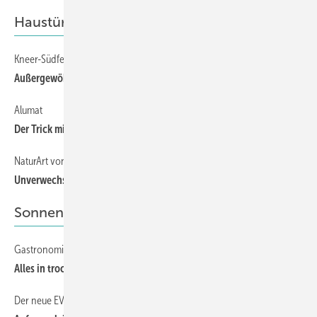
Haustüren
Kneer-Südfenster
69
Außergewöhnliche Echtholz-Oberflächen
Alumat
79
Der Trick mit der Fußmatte
NaturArt von Gugelfuss
69
Unverwechselbar
Sonnenschutz
Gastronomie setzt auf AllWetterschutz
29
Alles in trockenen Tüchern
Der neue EVO-Antrieb von Becker
25