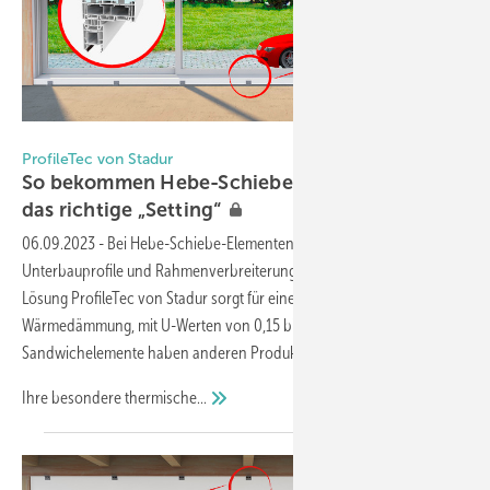
Foto: Stadur
ProfileTec von Stadur
So bekommen Hebe-Schiebe-Türen
das richtige
„Setting“
06.09.2023
-
Bei Hebe-Schiebe-Elementen sind passende
Unterbauprofile und Rahmenverbreiterungen das A und O. Die
Lösung ProfileTec von Stadur sorgt für eine hochwertige
Wärmedämmung, mit U-Werten von 0,15 bis 0,45 W/(m²K). Die
Sandwichelemente haben anderen Produkten etwas voraus.
Ihre besondere
thermische...