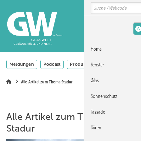
Springe
Springe
Springe
Search
auf
auf
auf
Hauptinhalt
Hauptmenü
SiteSearch
MENÜ
Home
Meldungen
Podcast
Produkte
Thementage
Vi
Fenster
Glas
Alle Artikel zum Thema Stadur
Sonnenschutz
Fassade
Alle Artikel zum Thema
Stadur
Türen