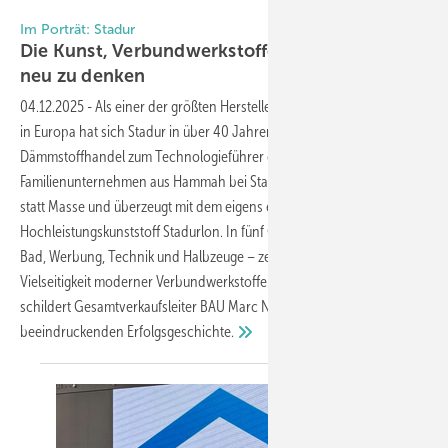
Foto: Daniel Mund / GW
Im Porträt: Stadur
Die Kunst, Verbundwerkstoffe immer wieder
neu zu
denken
04.12.2025
-
Als einer der größten Hersteller von Sandwichelementen
in Europa hat sich Stadur in über 40 Jahren vom kleinen
Dämmstoffhandel zum Technologieführer entwickelt. Das
Familienunternehmen aus Hammah bei Stade setzt auf Individualität
statt Masse und überzeugt mit dem eigens entwickelten
Hochleistungskunststoff Stadurlon. In fünf Geschäftsbereichen – Bau,
Bad, Werbung, Technik und Halbzeuge – zeigt das Unternehmen die
Vielseitigkeit moderner Verbundwerkstoffe. Im exklusiven Interview
schildert Gesamtverkaufsleiter BAU Marc Nickel Meilensteine einer
beeindruckenden
Erfolgsgeschichte.