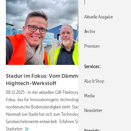
|
Aktuelle Ausgabe
Archiv
Premium
Services
Daniel Mund / GW
Stadur im Fokus: Vom Dämmstoff zum
Abo & Shop
Hightech-Werkstoff
08.12.2025
-
In der aktuellen GW-Titelstory steht ein Unternehmen im
Media
Fokus, das für Innovationsgeist, technologische Tiefe und
norddeutsche Bodenständigkeit steht: Stadur. Das Unternehmen aus
Newsletter
Hammah bei Stade hat sich zum Technologieführer für
Sandwichelemente entwickelt. Erfahren Sie mehr über die USPs von
Stadurlon.
Specials