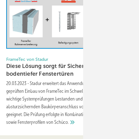
Stadur
FrameTec von Stadur
Diese Lösung sorgt für Sicherheit beim Einbau
bodentiefer
Fenstertüren
20.03.2023
-
Stadur erweitert das Anwendungsspektrum zum
geprüften Einbau von FrameTec im Schwellenbereich. Das System hat
wichtige Systemprüfungen bestanden und ist für den
absturzsichernden Baukörperanschluss von Fenstern bestens
geeignet. Die Prüfung erfolgte in Kombination mit Befestigern von SFS
sowie Fensterprofilen von
Schüco.