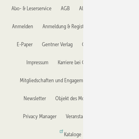
Abo- & Leserservice
AGB
Alle Inhalte chronologisch
Anmelden
Anmeldung & Registrierung
Datenschutz
E-Paper
Gentner Verlag
GLASWELT abonnieren
Impressum
Karriere bei Gentner
Team
Mitgliedschaften und Engagement
Mediaservice
Newsletter
Objekt des Monats
RSS-Feed
Privacy Manager
Veranstaltungen / Webinare
Kataloge