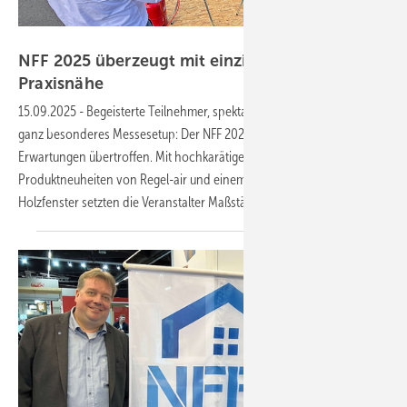
Daniel Mund / GW
NFF 2025 überzeugt mit einzigartiger
Praxisnähe
15.09.2025
-
Begeisterte Teilnehmer, spektakuläre Live-Demos und ein
ganz besonderes Messesetup: Der NFF 2025 in Brockel hat alle
Erwartungen übertroffen. Mit hochkarätigen Fachvorträgen,
Produktneuheiten von Regel-air und einem Brandversuch an einem
Holzfenster setzten die Veranstalter
Maßstäbe.