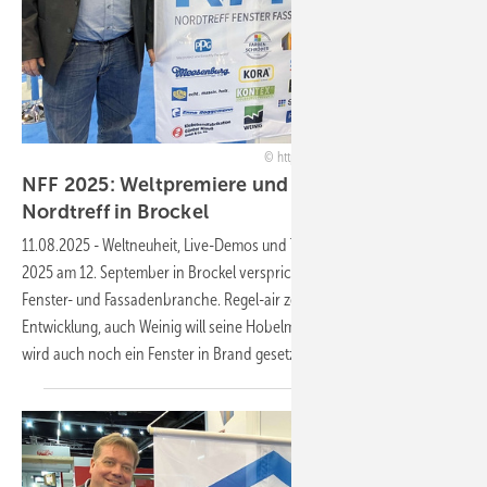
https://nordtreff-fenster-fassade.de/
NFF 2025: Weltpremiere und Top-Aussteller bei
Nordtreff in
Brockel
11.08.2025
-
Weltneuheit, Live-Demos und Top-Aussteller: Der NFF
2025 am 12. September in Brockel verspricht neue Highlights für die
Fenster- und Fassadenbranche. Regel-air zeigt erstmals seine neueste
Entwicklung, auch Weinig will seine Hobelmaschine vorführen. Dann
wird auch noch ein Fenster in Brand
gesetzt…