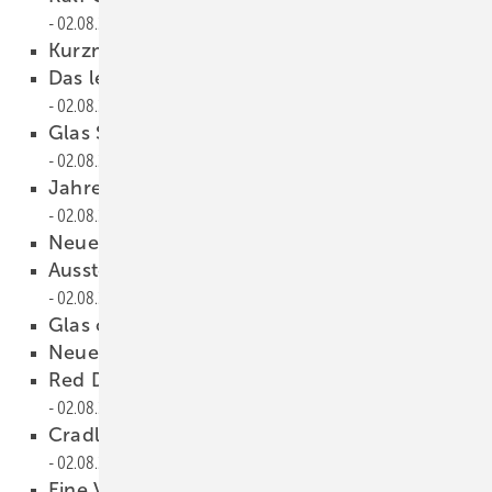
02.08.2023
Kurzmeldungen
02.08.2023
Das lesen Sie im Fenst erressort ab S. 78￼
02.08.2023
Glas Spiegel 2009 übernommen
02.08.2023
Jahrestreffen im Salzburger Land
02.08.2023
Neue Partner bei Smart Glass
02.08.2023
Aussteller können sich jetzt anmelden
02.08.2023
Glas ohne Erdgas herg estellt
02.08.2023
Neue Stopray-Coatings
02.08.2023
Red Dot Award für Modular Rooflights
02.08.2023
Cradle-to-Cradle-bei EU Gläsern erneuert
02.08.2023
Eine Viertelmillion verbaute Glasscheiben