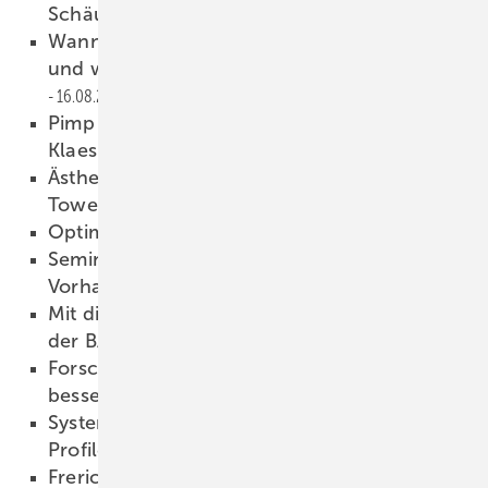
Schäume gilt ab 24. August
16.08.2023
Wann Betriebe bei Schäden haften müssen
und wie sie sich dagegen absichern
16.08.2023
Pimp Your Workflow: Digital organisieren mit
Klaes
16.08.2023
Ästhetik und Vogelschutz für den Porsche
Tower in Stuttgart
15.08.2023
Optimierte Sicherheit mit Glas
15.08.2023
Seminar: Planung und Montage von
Vorhangfassaden
15.08.2023
Mit diesem 5-Punkte-Programm raus aus
der BAU-Rezession
14.08.2023
Forschungsprojekt: Isoliergläser für
besseren Mobilfunkempfang
14.08.2023
Systemwechsel: Weku setzt in Zukunft auf
Profile von Veka
14.08.2023
Frerichs Glas: Jetzt auch Fineo Vakuum-Glas