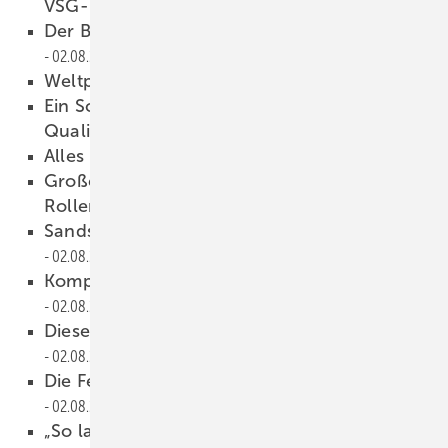
VSG-Folie
02.08.2023
Der BowScanner als Problem-Löser
02.08.2023
Weltpremiere auf der Vitrum
02.08.2023
Ein Scanner für den Einstieg in die digitale
Qualitätssicherung
02.08.2023
Alles rund um die Warme Kante
02.08.2023
Großer Entwicklungsschub bei
Rollercoatern
02.08.2023
Sandstrahlen und Glas markieren
02.08.2023
Komplizierte Montagen leicht gemacht
02.08.2023
Dieser Knoten kommt aus de m Drucker
02.08.2023
Die Fenstermärkte stecken voller Potenzial
02.08.2023
„So lassen sich schnell Abweichungen vom