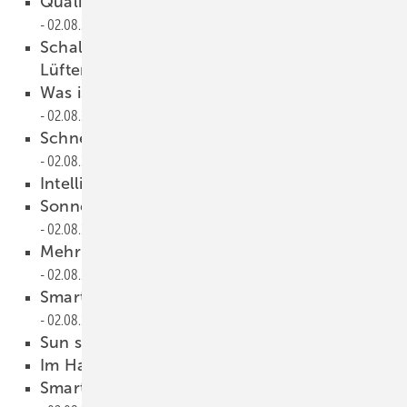
Qualitätsoffensive erfolgreich angelaufen
02.08.2023
Schallschutzpaket für Aufsatzsysteme mit
Lüfter
02.08.2023
Was ist los? Ich kann dich nicht verstehen!
02.08.2023
Schnell montiert, schnell wirksam
02.08.2023
­Intelligent und nachhaltig
02.08.2023
Sonnenschutz für mehr Komfort
02.08.2023
Mehr Sicherheit durch Einbrecher-Abwehr
02.08.2023
Smartes Glas für schöneren Sonnenschutz
02.08.2023
Sun shading im Sunshine State
02.08.2023
Im Handumdrehen
02.08.2023
Smarte Gläser für Fassade und Trennwände