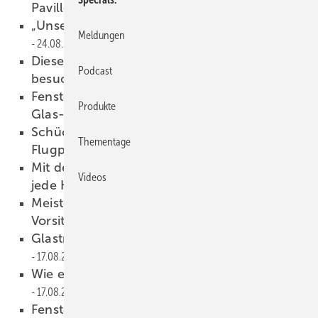
Pavillon“
25.08.2023
„Unsere Kunden wollen nur das Beste“
Meldungen
24.08.2023
Diese beiden BF-Symposien sollten Sie
Podcast
besuchen
24.08.2023
Fensterbauer Meeth wird Partner im CSP-
Produkte
Glas-Netzwerk
23.08.2023
2
Schüco erwirbt 100.000 m
im Gewerbepark
Thementage
Flugplatz Gütersloh
21.08.2023
Mit dem Swisspacer Air für jedes Terrain und
Videos
jede Höhe gerüstet
21.08.2023
Meisterteam: Burkhard Leffers als
Vorsitzender bestätigt
18.08.2023
Glastrennwände für zeitgemäße Sanierung
17.08.2023
Wie eine Kathedrale aus Holz und Glas
17.08.2023
Fenstermontage: Schulungspflicht für PU-