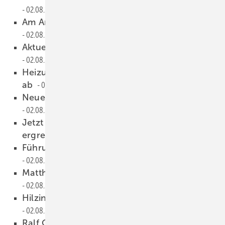
02.08.2023
Am Anfang war das Licht, nicht die Heizung!
02.08.2023
Aktu ell deutlich unterdurchschnittlich
02.08.2023
Heizungsförderung würgt Sanierungswillen
ab
02.08.2023
Neue Unterneh mensform bietet Chancen
02.08.2023
Jetzt muss ein S anierungsgipfel Maßnahmen
ergreifen
02.08.2023
Führungsriege breiter auf gestellt
02.08.2023
Matthias Köni g nicht mehr an der Spitze
02.08.2023
Hilzinger übernimmt Schenk Gruppe
02.08.2023
Ralf Olsen überraschend verstorben