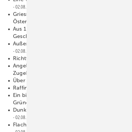
02.08.2023
Griesser erweitert Produktionsstandort in
Österreich
02.08.2023
Aus 1 wird 3: Becker-Antriebe erweitert
Geschäftsführung
02.08.2023
Außenausstellung mit Potenzial
02.08.2023
Richtfest für Werk 2
02.08.2023
Angelique Renkhoff-Mücke für 25 Jahre
Zugehörigkeit geehrt
02.08.2023
Über den Dächern von Rom
02.08.2023
Raffinierte Leichtigkeit
02.08.2023
Ein bioklimatischer Living-Bereich im
Grünen
02.08.2023
Dunkelschläfer oder Outdoor-Fan?
02.08.2023
Flache Bauweise für die Outdoor Gestaltung