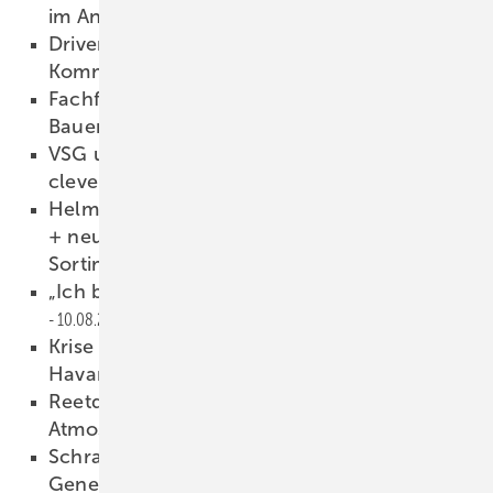
im Angebot
14.08.2023
Drivers´ Seat No 9: Innerbetriebliche
Kommunikation
14.08.2023
Fachforum: Wie Sie vom Trend ‚barrierefreies
Bauen‘ profitieren
11.08.2023
VSG und Verbundglas: Spezialpapier als
cleverer Helfer
11.08.2023
Helmut Meeth: Nach neuem Markenauftritt
+ neuer Webseite jetzt
Sortimentsumbenennung
10.08.2023
„Ich bin ein Freund des Probierens“
10.08.2023
Krise am Wohnungsmarkt: Vorsicht vor dem
Havanna-Effekt
10.08.2023
Reetdächer und viel Glas für eine gute
Atmosphäre
09.08.2023
Schraml: Glasbearbeitung mit der 8. TopDrill
Generation
08.08.2023