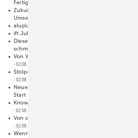
Fertigungsablauf erkennen“
02.08.2023
Zukunftsgerichtete Investitionen in der
Umsetzung
02.08.2023
aluplast goes neo
02.08.2023
ift Jubiläumskongress am Start
02.08.2023
Dieser Alu-Dreh-Beschlag öffnet auch ganz
schm ale Fenster
02.08.2023
Von Wilnsdorf in die weite Welt
02.08.2023
Stolperfallen passen nicht zu Hotelc harakter
02.08.2023
Neues Premium-Fenstersystem Artevo am
Start
02.08.2023
Know-how zur Fensterwartung in einer App
02.08.2023
Von der Planung bis zur Instandhaltung
02.08.2023
Wenn’s besonders chic se in soll