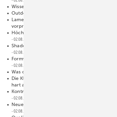
02.08.2023
Wissen in der Praxis sammeln
02.08.2023
Outdoor-Küche 4.0
02.08.2023
Lamellendach Artares: Wachstum
vorprogrammiert!
02.08.2023
Höchste Konzentration durch Sonnenschutz
02.08.2023
Shade – da steht man gerne im Schatten
02.08.2023
Formvollendung in Konstruktion und Design
02.08.2023
Was darf es sein, bitte?
02.08.2023
Die Klippe CE erfolgreich um-schiffen und
hart am Wind bleiben
02.08.2023
Kontrollierte Schiebung ist angesagt
02.08.2023
Neue Richtlinien schaffen Ordnung
02.08.2023