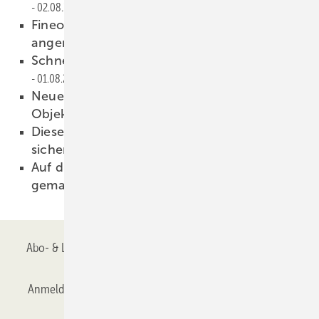
02.08.2023
Fineo Solar Control: Das ganze Jahr ein
angenehmes Raumklima
02.08.2023
Schnellmontage-Kit für Hebeschiebetüren
01.08.2023
Neue Business Unit Leiterin B2B2C und
Objektgeschäft
01.08.2023
Diese Isoliergläser von Schollglas sind
sicherer
01.08.2023
Auf diesem Gipfel wird edler Wiskey
gemacht
01.08.2023
Abo- & Leserservice
AGB
Alle Inhalte chronologisch
Anmelden
Anmeldung & Registrierung
Datenschutz