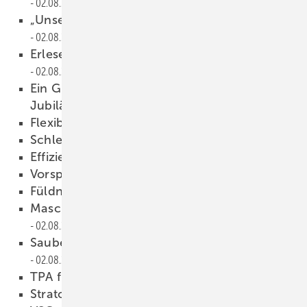
02.08.2023
„Unsere Kunden wollen nur das Beste“
02.08.2023
Erlesene Gläser aus Düsseldorf
02.08.2023
Ein Glas-Klassiker feiert 25-jähriges
Jubiläum
02.08.2023
Flexible Spacer für alle Fälle
02.08.2023
Schleifen mit Roboter
02.08.2023
Effizienter fertigen
02.08.2023
Vorspann-Öfen „Made in Italy“
02.08.2023
Füldner Maschines
02.08.2023
Maschinen, Software und Glas-Optimierung
02.08.2023
Sauberes Wasser für die Glasbearbeitung
02.08.2023
TPA für den ISO-Randverbund
02.08.2023
Strato Carbon Free, die carbon-neutrale