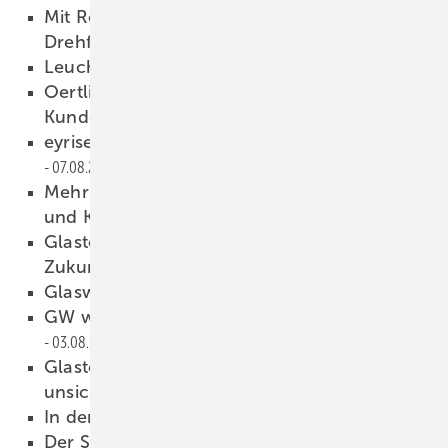
Mit Roto-NX lässt sich auch nachträglich
Drehfunktion blockieren
08.08.2023
Leuchtend schöne Fassade
08.08.2023
Oertli stellt zum Jubiläum seine
Kundennähe unter Beweis
08.08.2023
eyrise Smartglass für die Sanierung
07.08.2023
Mehr Marktpotenziale durch Nachhaltigkeit
und Klimaneutralität
04.08.2023
Glaston: Anlagentechnik für die nachhaltige
Zukunft mit Glas
04.08.2023
Glaswelt 08/2023 als PDF
03.08.2023
GW wird 75 – so geht Fachzeit schrift 2023
03.08.2023
Glaston: Gesunder Auftragsbestand trotz
unsicherer Märkte
03.08.2023
In den Tiefen des Schwarzwalds
02.08.2023
Der Sommer verlangt nach Sonnenschutz