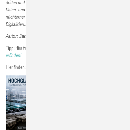
dritten und letzten Teil lesen Sie, warum der Wettbewerb künftig über
Daten- und Entscheidungskompetenz entschieden wird, wie ein
nüchterner Einstieg in die KI-Nutzung gelingt und warum
Digitalisierung vor allem eine Führungsaufgabe ist.
Autor: Jan Schäper, CEO Hegla-Hanic
Tipp: Hier finden Sie Teil 01 der Serie
KI muss den Betrieb nicht neu
erfinden!
Hier finden Sie Teil 03 der Serie
Deshalb muss KI Chefsache sein