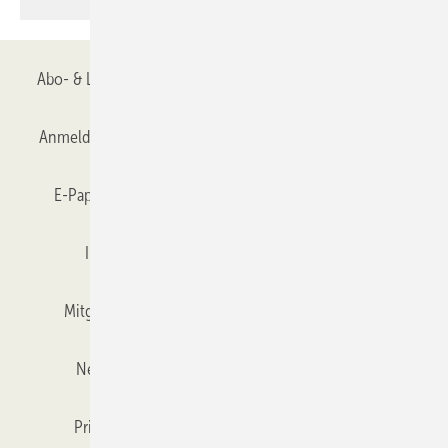
Abo- & Leserservice
AGB
Alle Inhalte chronologisch
Anmelden
Anmeldung & Registrierung
Datenschutz
E-Paper
Gentner Verlag
GLASWELT abonnieren
Impressum
Karriere bei Gentner
Team
Mitgliedschaften und Engagement
Mediaservice
Newsletter
Objekt des Monats
RSS-Feed
Privacy Manager
Veranstaltungen / Webinare