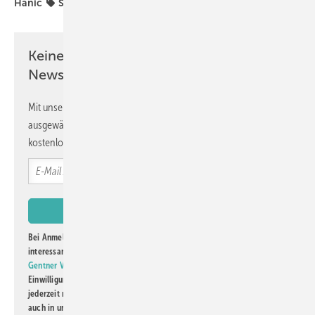
Hanic
Schäpers
Software
Teil
Keine Zeit? Kein Problem mit dem GW
Newsletter!
Mit unserem Newsletter erhalten Sie regelmäßig von uns
ausgewählte Informationen und Neuigkeiten, gebündelt und
kostenlos direkt ins Postfach.
Bei Anmeldung zu diesem Newsletter bin ich damit einverstanden, über
interessante Verlags- und Online-Angebote
der Marken der Alfons W.
Gentner Verlag GmbH & Co. KG
informiert zu werden. Diese
Einwilligung kann ich jederzeit widerrufen und eine Abmeldung ist
jederzeit möglich. Informationen zum Umgang mit Daten finden Sie
auch in unserer
Datenschutzerklärung
.