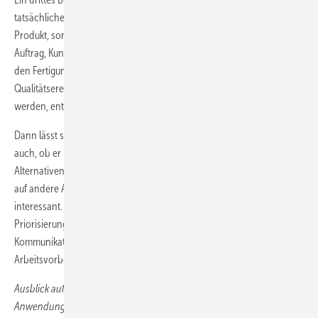
tatsächlichen Auftragsstatus. Kunden wollen heute nicht nur ein gutes
Produkt, sondern auch verlässliche Aussagen. Das ERP-System kennt
Auftrag, Kunde, Kalkulation und zugesagten Termin. Das MES kennt
den Fertigungsfortschritt, Rückmeldungen, Störungen und
Qualitätsereignisse. Erst wenn beide Perspektiven zusammengeführt
werden, entsteht ein belastbares Bild.
Dann lässt sich nicht nur sagen, dass ein Auftrag geplant ist, sondern
auch, ob er realistisch im Plan liegt, welche Engpässe drohen, welche
Alternativen möglich sind und welche Auswirkungen eine Änderung
auf andere Aufträge hat. An dieser Schnittstelle wird KI besonders
interessant. Sie kann dabei helfen, Risiken frühzeitig zu erkennen,
Priorisierungsvorschläge zu unterbreiten und
Kommunikationshinweise für die Bereiche Vertrieb,
Arbeitsvorbereitung und Kundenservice abzuleiten.
Ausblick auf Teil 3: Wenn die Datenbasis stimmt und die
Anwendungsfelder klar sind – wie geht es dann konkret weiter? Im