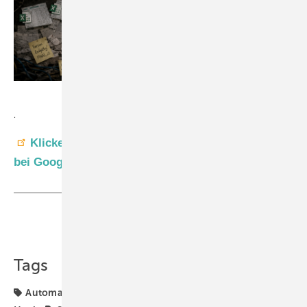
Hegla-Hanic
.
Klicken Sie hier, um GW als bevorzugte Quelle
bei Google einzustellen
Teilen
Link kopieren
Tags
Automation
Flachglas
Glasproduktion
Hegla-