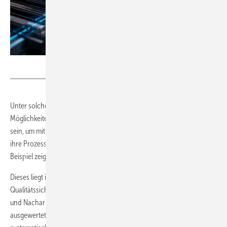
KI generierte Bild / GW
Unter solchen Bedingungen bleibt auch die beste KI hinter ihren
Möglichkeiten zurück. Unternehmen müssen nicht perfekt digitalisiert
sein, um mit KI zu beginnen. Sie müssen aber ehrlich genug sein, um
ihre Prozess- und Datenlücken offenzulegen, wie das nachfolgende
Beispiel zeigt.
Dieses liegt im MES-Umfeld, also in den Bereichen Produktion und
Qualitätssicherung. In vielen Betrieben werden Störungen, Ausschuss
und Nacharbeit zwar erfasst, jedoch nicht mit der nötigen Tiefe
ausgewertet. Der einzelne Fehler wird behoben, doch eine