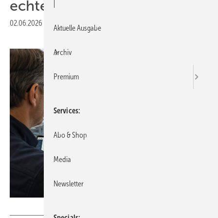
echten Mehrwert
|
02.06.2026
|
Druckvorschau
Aktuelle Ausgabe
Archiv
Premium
Services
Abo & Shop
Media
Newsletter
Hegla-Hanic
Specials