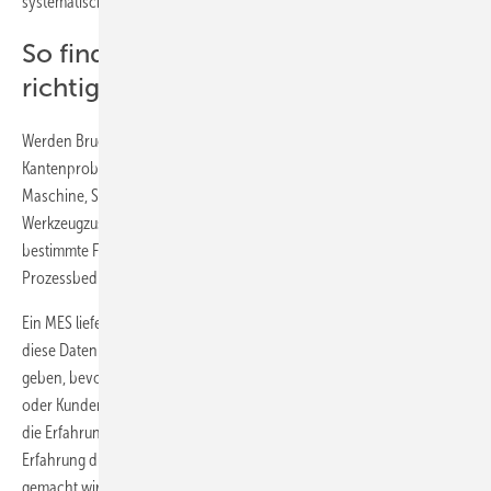
systematische Lernkurve bleibt aus.
So findet man über Muster den
richtigen Lösungsansatz
Werden Bruch, Maßabweichungen, Oberflächenfehler,
Kantenprobleme oder Reklamationsursachen jedoch sauber mit
Maschine, Schicht, Material, Bearbeitungsschritt und
Werkzeugzustand verknüpft, entstehen Muster. Dann wird sichtbar, ob
bestimmte Fehler bei bestimmten Formaten, Kombinationen oder
Prozessbedingungen gehäuft auftreten.
Ein MES liefert die dafür nötige operative Datengrundlage. KI kann
diese Daten verdichten, Auffälligkeiten markieren und Hinweise
geben, bevor sich ein Problem in Form von Ausschuss, Nacharbeit
oder Kundenreklamationen niederschlägt. Auch hier ersetzt KI nicht
die Erfahrung der Mitarbeitenden. Sie sorgt jedoch dafür, dass
Erfahrung durch Daten ergänzt und im Unternehmen nutzbar
gemacht wird.