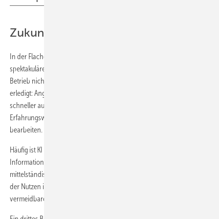
Zukunftsvison vs. Fleißarbeit
In der Flachglasverarbeitung liegt der Nutzen von KI weniger in
spektakulären Zukunftsbildern als in konkreter Fleißarbeit. KI muss den
Betrieb nicht neu erfinden. Es reicht, wenn sie Aufgaben wirksamer
erledigt: Angebote konsistenter vorbereiten, Produktionsdaten
schneller auswerten, Fehler- und Ausschussmuster erkennen,
Erfahrungswissen sichern oder Reklamationen strukturierter
bearbeiten.
Häufig ist KI nichts anderes als Mustererkennung,
Informationsverdichtung und Routinebeschleunigung. Für
mittelständische Glas-Unternehmen ist genau das interessant, weil
der Nutzen in weniger Suchzeit, weniger Doppelarbeit und weniger
vermeidbaren Fehlern liegt.
Ein drittes Beispiel verbindet ERP und MES: die Frage nach dem