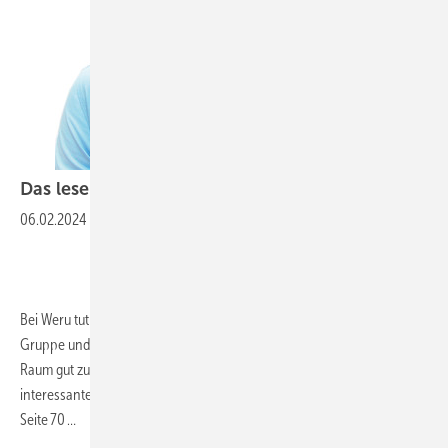
Das lesen Sie im Fensterressort ab S.
70￼
06.02.2024
-
Bei Weru tut sich was! Die Marke ist ja bekanntermaßen in der Dovista-
Gruppe und das scheint der großen Fenstermarke aus dem Stuttgarter
Raum gut zu tun. Es gibt auch darüber hinaus eine ganze Menge
interessante O-Töne in unserem Fenster-Ressort zu lesen, ab
Seite 70 …