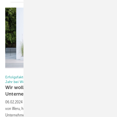
Foto: Dniel - stock.adobe.com
Erfolgsfaktoren und Innovationen: Carsten Voß über sein erstes
Jahr bei Weru
Wir wollen das nachhaltigste Fensterbau-
Unternehmen in Deutschland
sein
06.02.2024
-
Carsten Voß, seit gut einem Jahr der Mann an der Spitze
von Weru, hat in dieser Zeit Herausforderungen und Chancen für das
Unternehmen erkannt und Konsequenzen gezogen. Mit seiner