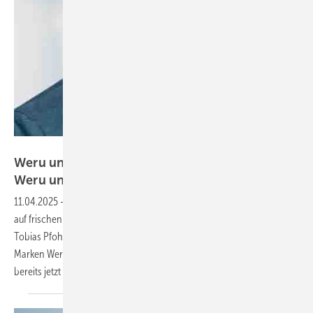
Weru
Weru unter neuer Führung: Tobias Pfoh leitet
Weru und
Dobroplast
11.04.2025
-
Der dänische Fenster- und Türenkonzern Dovista setzt
auf frischen Wind im Deutschlandgeschäft. Seit 1. April verantwortet
Tobias Pfoh als Vice President Commercial Germany die etablierten
Marken Weru und Dobroplast. Der neue Mann an der Spitze geht
bereits jetzt ganz neue Wege in der
Kommunikation.