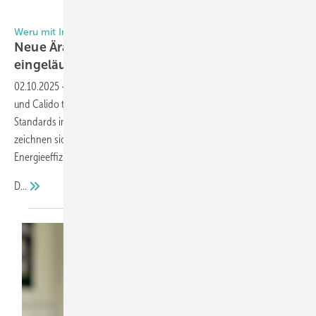
Foto: Weru
Weru mit Impreo und Calido
Neue Är a im Premium-Fensterbau
eingeläutet
02.10.2025
-
Weru etabliert mit seinen neuen Fenstersystemen Impreo
und Calido technologisch, gestalterisch und ökologisch neue
Standards im Premium-Fenster-Segment. Die beiden Systeme
zeichnen sich durch innovative Materialien und herausragende
Energieeffizienzwerte aus, die nachhaltiges Bauen neu definieren.
D...