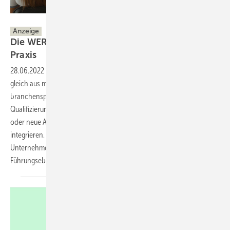
WERU GmbH
Anzeige
Die WERU-Akademie: aus der Praxis für die
Praxis
28.06.2022
-
Das Thema Weiterbildung beschäftigt die Fachbetriebe
gleich aus mehreren Gründen: Erstens ist es schwer,
branchenspezifische Angebote zu finden. Zweitens helfen
Qualifizierungsangebote, Beschäftigte im Unternehmen zu halten –
oder neue Angestellte zu gewinnen und schnell in den Betrieb zu
integrieren. Doch auch ein Generationenwechsel, die Übergabe eines
Unternehmens oder der Aufstieg eines Mitarbeiters in die
Führungsebene sollten gut vorbereitet
werden.