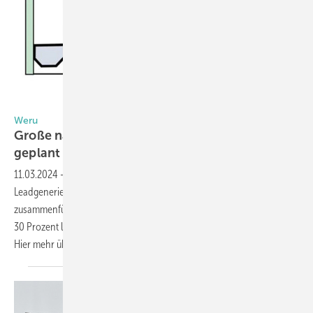
Foto: Weru
Weru
Große nachhaltige Änderungen für 2024
geplant
11.03.2024
-
Weru unterstützt bei der Kundengewinnung: Mit neuer
Leadgenerierungsplattform sollen Händler und Kunden effizient
zusammenführt werden. Außerdem macht der Anbieter Fenster jetzt
30 Prozent leichter und bringt ein neues Fenstersystem in den Markt.
Hier mehr über die Weru-Strategie
2024.