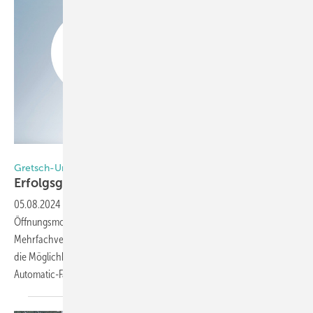
Foto: Gretsch-Unitas
Gretsch-Unitas
Erfolgsgeschichte des A-Öffners
fortgeführt
05.08.2024
-
Der A-Öffner von Gretsch-Unitas kann optional als
Öffnungsmotor an die selbstverriegelnden Secury
Mehrfachverriegelungen (MFV) montiert werden und bietet dadurch
die Möglichkeit, eine verriegelte Tür aus der Distanz zu entriegeln. Die
Automatic-Fallenriegel der MFV können so z. B. über den
Taster...