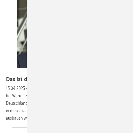
Weru
Das ist der neue Mann an der
Weru-Spitze
13.04.2023
-
Carsten Voß leitet seit Anfang des Jahres die Geschäfte
bei Weru – zugleich hat er die Vertriebsaktivitäten von Dovista in
Deutschland übernommen. Er berichtet, mit welchen Produkten Weru
in diesem Jahr auftrumpfen und wie man die Marktführerschaft weiter
ausbauen
will.