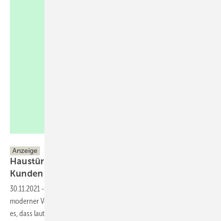
WERU GmbH
Anzeige
Haustür-Kauf: So ticken Kundinnen und
Kunden
heute
30.11.2021
-
Digitaler und emotionaler: So lässt sich die Entwicklung
moderner Verkaufsprozesse zusammenfassen. Umso erstaunlicher ist
es, dass laut einer Studie¹ nur 14 % der deutschen Unternehmen