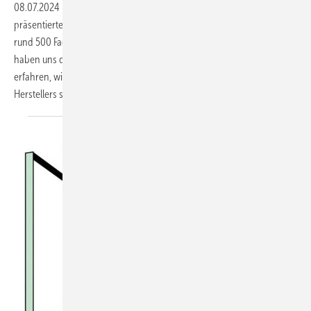
08.07.2024
-
Auf einer wunderschön gelegenen Insel im Rhein
präsentierte letzte Woche der traditionsreiche Fensterhersteller Weru
rund 500 Fachhandels-Partnern sein neues Fensterportfolio. Wir
haben uns die neue Fenster-Produktfamilie genauer angesehen und
erfahren, wie es um die Lieferfähigkeit des Hochwasser-gebeutelten
Herstellers
steht.