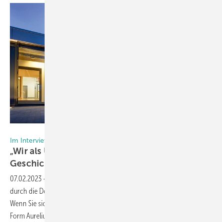
Foto: Unilux
Im Interview mit der Unilux-Geschäftsleitung
„Wir als Unilux verantworten unsere eigenen
Geschicke“
07.02.2023
-
Die Unilux GmbH wurde 2021 bei der Weru-Übernahme
durch die Dovista herausgelöst und an die Aurelius Gruppe verkauft.
Wenn Sie sich jetzt fragen, wie es bei Unilux weitergeht und in welcher
Form Aurelius Einfluss auf die Entwicklungen nimmt: Wir haben in