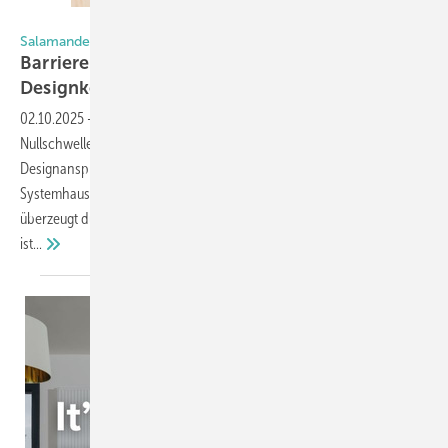
Foto: Salamander
Salamanders neue HST-Schwellenlösung
Barr ierefreies Wohnen ohne
Designkompromisse
02.10.2025
-
Salamander präsentiert mit levelZer0 eine echte
Nullschwelle für sein evolutionDrive_HST-System, die sowohl
Designansprüche als auch Barrierefreiheit perfekt erfüllt, so das
Systemhaus. Die modulare Lösung mit nur 25 mm Gesamthöhe
überzeugt durch eine einfache Montage, wenige Einzelteile und
ist...