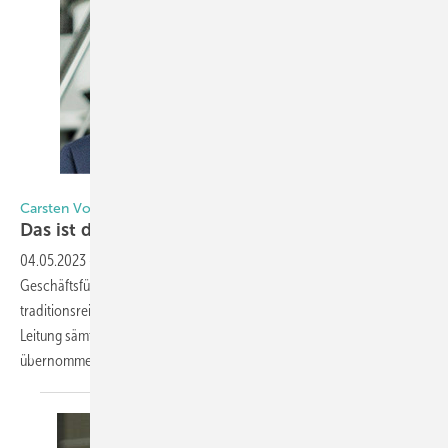
Foto: Weru
Carsten Vo ß
Das ist der neue Mann an der
Weru-Spitze
04.05.2023
-
Seit Januar verantwortet Carsten Voß als
Geschäftsführer der Weru Group alle vertrieblichen Aktivitäten des
traditionsreichen Fenster- und Haustürherstellers. Er hat zugleich die
Leitung sämtlicher Vertriebsaktivitäten von Dovista in Deutschland
übernommen. Vor seinem Wechsel sammelte Voß
Erfahrung...