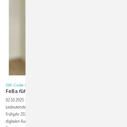
Foto: FeBa Fensterbau GmbH
QR-Code im Fensterfalz
FeBa führt digitalen Produktpass
e in
02.10.2025
-
Der Fensterbauer FeBa aus Burbach hat einen
bedeutenden Schritt in Richtung digitale Zukunft gemacht: Seit
Frühjahr 2025 erhalten alle Produkte des Unternehmens einen
digitalen Ausweis in Form eines QR-Codes im Falz des Blendrahmens.