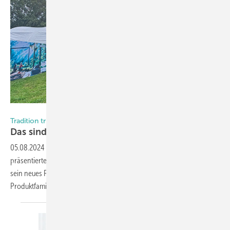
Foto: Daniel Mund / GW
Tradition trifft Innovation
Das sind Werus neue
Fenster
05.08.2024
-
Auf einer wunderschön gelegenen Insel im Rhein
präsentierte der traditionsreiche Fensterhersteller rund 500 Partnern
sein neues Fensterportfolio! Wir haben uns die neue Fenster-
Produktfamilie genauer
angesehen.