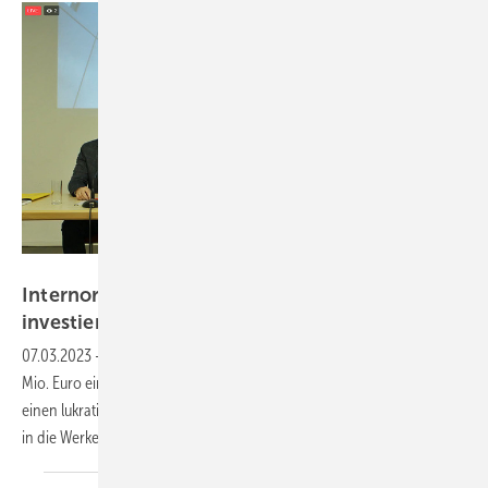
Daniel Mund / GLASWELT
Internorm übertrifft Rekordumsatz und
investiert für den
Sanierungsmarkt
07.03.2023
-
Die Internorm International GmbH erzielte 2022 mit 488
Mio. Euro ein neues Rekordergebnis. Das Unternehmen rüstet sich für
einen lukrativen Sanierungsmarkt: Bis 2024 werden über 90 Mio. Euro
in die Werke investiert, um den Wachstumskurs zu
verstetigen.