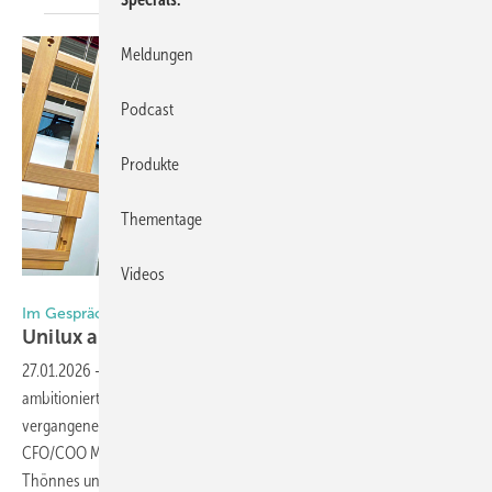
Meldungen
Podcast
Produkte
Thementage
Videos
Foto: Daniel Mund / GW
Im Gespräch mit der Unilux-Geschäftsführung
Unilux auf dem Weg zur
Marktführerschaft?
27.01.2026
-
Neue Führung, erhebliche Investitionen und
ambitionierte Wachstumspläne: Die Unilux-Gruppe hat sich in den
vergangenen Jahren grundlegend gewandelt. CEO Robert Brandon,
CFO/COO Markus Kordel, Technischer Geschäftsführer Carsten
Thönnes und Marketingleiter Felix Schausbreitner geben Einblicke in