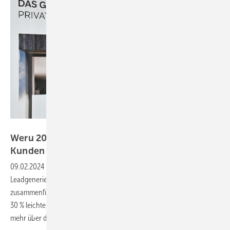
Daniel Mund / GW
Weru 2024: leichtes Glas, Leadgenerierung für
Kunden und ein neues
Fenstersystem
09.02.2024
-
Weru unterstützt bei der Kundengewinnung: Mit neuer
Leadgenerierungsplattform sollen Händler und Kunden effizient
zusammenführt werden. Außerdem macht der Anbieter Fenster jetzt
30 % leichter und bringt ein neues Fenstersystem in den Markt. Hier
mehr über die Weru-Strategie 2024
erfahren.