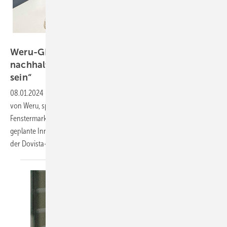
Daniel Mund / GW
Weru-GF Carsten Voß: „Wir wollen das
nachhaltigste Fensterbau-Unternehmen in DE
sein“
08.01.2024
-
Carsten Voß, seit gut einem Jahr der Mann an der Spitze
von Weru, spricht im Interview über die Positionierung der großen
Fenstermarke in Deutschland, aktuelle Entwicklungen in der Branche,
geplante Innovationen und die strategische Ausrichtung innerhalb
der
Dovista-Gruppe.