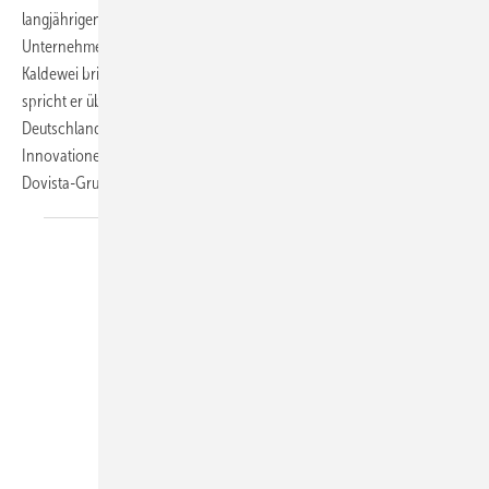
langjährigen Erfahrung in Führungspositionen bei namhaften
Unternehmen wie BSH Bosch & Siemens Hausgeräte, hansgrohe und
Kaldewei bringt er eine breite Expertise mit. In diesem Interview
spricht er über die Positionierung der großen Fenstermarke Weru in
Deutschland, aktuelle Entwicklungen in der Branche, geplante
Innovationen und die strategische Ausrichtung innerhalb der
Dovista-Gruppe.