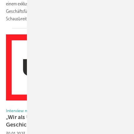
einem exklusiven Interview viele Antworten erhalten von
Geschäftsführer Konrad Eltz und Marketingleiter Felix
Schausbreitner.
Aurelius Gruppe
Interview mit der Unilux-Geschäftsleitung
„Wir als Unilux verantworten unsere eigenen
Geschicke“
30.01.2023
-
Die Unilux GmbH wurde 2021 bei der Weru-Übernahme