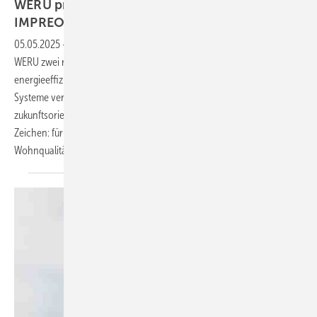
WERU präsentiert die neuen Fenstersysteme
IMPREO und
CALIDO
05.05.2025
-
Mit den Fenstersystemen
IMPREO
und
CALIDO
bringt
WERU zwei richtungsweisende Neuentwicklungen auf den Markt, die
energieeffizientes, nachhaltiges Bauen neu definieren. Die beiden
Systeme vereinen hohe technische Leistungsfähigkeit mit
zukunftsorientierter Gestaltung – und setzen dabei ein besonderes
Zeichen: für mehr Licht, für mehr Nachhaltigkeit und für mehr
Wohnqualität.