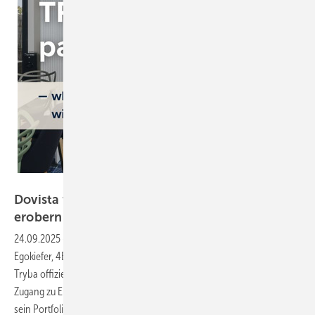
Dovista
Dovista will mit Tryba französischen Markt
erobern
24.09.2025
-
Der dänische Fensterkonzern Dovista (u.a.: Weru,
Egokiefer, 4B) hat die Übernahme des französischen Konkurrenten
Tryba offiziell abgeschlossen. Mit dem Deal sichert sich Dovista den
Zugang zu Europas zweitgrößtem Renovierungsmarkt und erweitert
sein Portfolio auf 13 eigenständige
Marken.