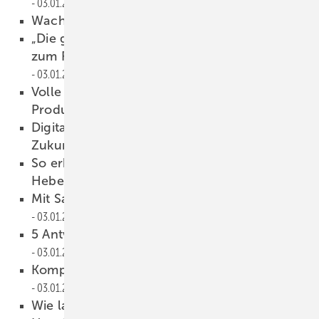
03.01.2023
Wachstum auf engstem Raum
03.01.2023
„Die größte Herausforderung ist die Logistik
zum Fachhändler oder zur Baustelle“
03.01.2023
Volle Anlagenpower für die
Produktionsautomatisierung
03.01.2023
Digitalisierung als wichtiger Baustein der
Zukunftsfähigkeit
03.01.2023
So erhält jeder Kunde seine angepasste
Hebe-Lösung
03.01.2023
Mit Saint-Gobain Gläsern saniert
03.01.2023
5 Antworten zur Handwerker-E-Mobilität
03.01.2023
Komplexe Montage in Dublin gemeister
03.01.2023
Wie lange laufen unsere Floatwannen noch,