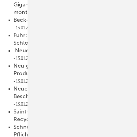
Giga-Factory – 5400 kg Fassadenteile
montiert
16.01.2023
Beck+Heun mit neuem Webinarprogramm
13.01.2023
Fuhr: Automatic-Programm erweitert,
Schlosstausch leicht gemacht
13.01.2023
Neuer Geschäftsführer bei Erhardt Markisen
13.01.2023
Neu gelauncht: So erleichtert der
Produktselektor von Simonswerk die Arbeit
13.01.2023
Neue Funktionen im Online-
Beschlagkonfigurator Roto Con Orders
13.01.2023
Saint-Gobain Glass und Ragn-Sells jetzt
Recycling-Partner
13.01.2023
Schnelles Umdenken und Handeln ist heute
Pflicht
13.01.2023