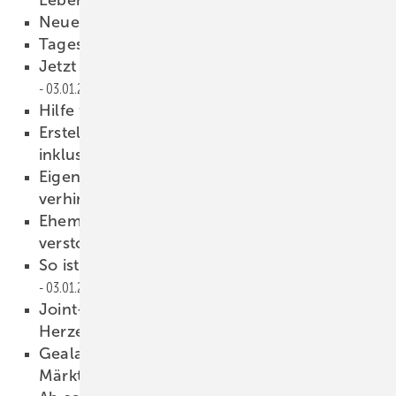
Lebensgefühl
03.01.2023
Neuer CSP-Partner in Detmold
03.01.2023
Tageslicht im Überfluss
03.01.2023
Jetzt bre chen wir mit einer langen Tradition
03.01.2023
Hilfe für die Offene Werkstatt
03.01.2023
Erstellung des Blendrahmen­adapters
inklusive
03.01.2023
Eigent ümer wollte neue Fenster
verhindern…
03.01.2023
Ehemaliger GF Hans-J ürgen Gust
verstorben
03.01.2023
So ist der ift-Vorstand jetzt be setzt
03.01.2023
Joint-Venture („KS Türen“) in Bosnien-
Herzegowina ausgebaut
03.01.2023
Gealan bringt sich in Stellung für sinkende
Mär kte
03.01.2023