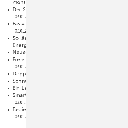
montieren
03.01.2023
Der Schlüssel zu mehr Komfort
03.01.2023
Fassadenlüftung der Extraklasse
03.01.2023
So lässt sich mit einem Fensterfalzlüfter
Energie sparen
03.01.2023
Neue Meister braucht das Land
03.01.2023
Freier Blick in den Sternenhimmel
03.01.2023
Doppelt schützt besser
03.01.2023
Schnell und sicher montiert
03.01.2023
Ein Landhaus im Grünen
03.01.2023
Smart Home trägt zum Energie sparen bei
03.01.2023
Bedienbar auch bei Stromausfall
03.01.2023