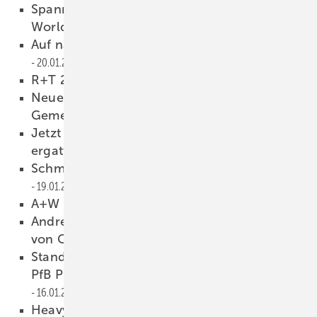
Spannende Reise durch die Maco Hautau
World
23.01.2023
Auf nach Münster zum BF Glaskongress2023
20.01.2023
R+T 2024 auf Erfolgskurs
19.01.2023
Neuer AFI-Vorstand und neue Metallbau-
Gemeinschaftsmarke
19.01.2023
Jetzt noch eine Netzwerk-Frey-Wildcard
ergattern
19.01.2023
Schmalz: Schmale Greifer, volle Kraft
19.01.2023
A+W und Xavannah werden eins
18.01.2023
Andrea Beerlink übernimmt Geschäftsleitung
von Cura Glass
18.01.2023
Standbein in Rosenheim: DMT übernimmt
PfB Prüfzentrum für Bauelemente
16.01.2023
Heavydrive: Einsatz bei der neuen Tesla