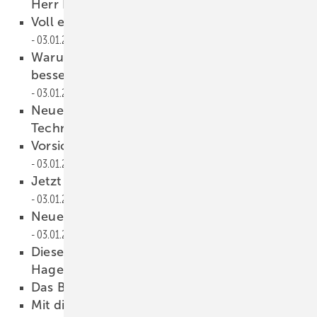
Herr Dr. Overath?
03.01.2023
Voll einstellbar, leicht zu montieren
03.01.2023
Warum ist dieses Warme-Kante-System
besser bei extremen Verformungen?
03.01.2023
Neue Warme Kante-Lösung von
Technoform
03.01.2023
Vorsicht vor Glaskratzern auf ESG
03.01.2023
Jetzt noch schneller montieren
03.01.2023
Neues Glasauflager für Vertikalverglasung
03.01.2023
Diese Fenster tro tzen Hitze und
Hagelstürmen
03.01.2023
Das Band für alle Fälle
03.01.2023
Mit d iesen Produkten auch unter Null