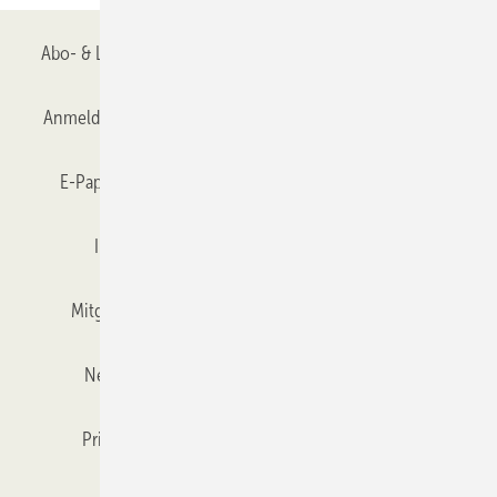
Abo- & Leserservice
AGB
Alle Inhalte chronologisch
Anmelden
Anmeldung & Registrierung
Datenschutz
E-Paper
Gentner Verlag
GLASWELT abonnieren
Impressum
Karriere bei Gentner
Team
Mitgliedschaften und Engagement
Mediaservice
Newsletter
Objekt des Monats
RSS-Feed
Privacy Manager
Veranstaltungen / Webinare