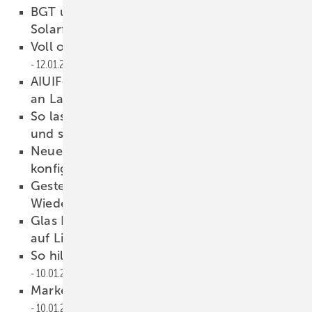
BGT und ASCA: Rekordverdächtige
Solarfassade
13.01.2023
Voll oder hohl – was ist druckfester?
12.01.2023
AIUIF-Vorstandsvorsitz: Lonsinger übergibt
an Lauritzen
12.01.2023
So lassen sich Fenster und Türen einfach
und sicher abdichten
11.01.2023
Neue Oberlichter jetzt millimetergenau
konfigurierbar
11.01.2023
Gestern Müll, heute wertvoller Rohstoff –
Wiederverwendung von Glas
10.01.2023
Glas Kühnel: Darum setzt der ISO-Hersteller
auf Lisec
10.01.2023
So hilft Glas, Vogelschlag zu vermeiden
10.01.2023
Marken-Logo: Aus GLASWELT wird GW
10.01.2023