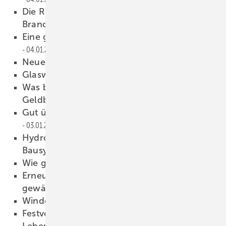
Die R+T ist und bleibt der globale
Branchentreff
04.01.2023
Eine ganz andere Lüftungslösung
04.01.2023
Neue Meister braucht das Land
04.01.2023
Glaswelt 01/2023 als PDF
03.01.2023
Was bringt die Fenstersanierung für den
G eldbeutel wirklich?
03.01.2023
Gut überdacht läßt es sich tafeln
03.01.2023
Hydro (Wicona) übernimmt die Hueck
Bausystem e
03.01.2023
Wie g eht „Führen“ heute?
03.01.2023
Erneut zum „Arb eitgeber der Zukunft“
gewählt
03.01.2023
Window Day im Window-Valley
03.01.2023
F estverglasungen für das moderne