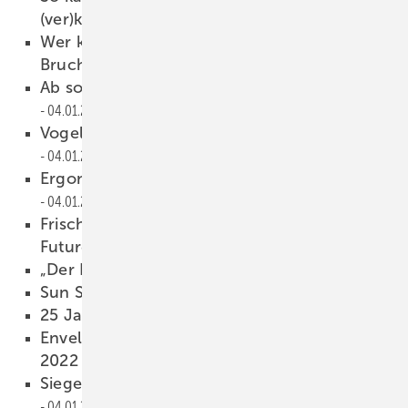
(ver)kleben
04.01.2023
Wer kennt den Thermischen Doppel-Y-
Bruch?
04.01.2023
Ab sofort CO2-reduziertes Glas verfügbar
04.01.2023
Vogelschutzgläser aus der Laser-Anlage
04.01.2023
Ergonomische Helfer für den Betrieb
04.01.2023
Frische Digitalisierungs-Ideen für den „Go-
Future -Award“
04.01.2023
„Der Roboter schläft nie“
04.01.2023
Sun Shading Academy
04.01.2023
25 Jahre Weinor-Top-Team
04.01.2023
Envelon PV Fassad e mit dem MasterPrize
2022 ausgezeichnet
04.01.2023
Siegerinnen beim Leistungswettbewerb
04.01.2023