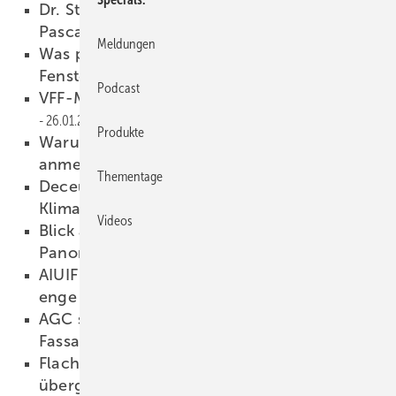
Dr. Stephan Kranz verlässt Saint-Gobain,
Pascal Decker wird Nachfolger
27.01.2023
Meldungen
Was passiert in den nächsten Jahren in der
Fensterbranche?
27.01.2023
Podcast
VFF-Merkblatt zum GEG jetzt angepasst
26.01.2023
Produkte
Warum Sie sich jetzt zum VFF-Kongress
anmelden sollten
26.01.2023
Thementage
Deceuninck investiert 120 Mio. Euro für den
Klimaschutz
26.01.2023
Videos
Blick auf die Alpen – SageGlass für den
Panoramasaal
26.01.2023
AIUIF und GSB International vereinbaren
enge Kooperation
25.01.2023
AGC stellt neue Brandschutzgläser für
Fassaden und Innenräume vor
25.01.2023
Flachglas MarkenKreis: Stukenkemper
übergibt an Ollesch
24.01.2023