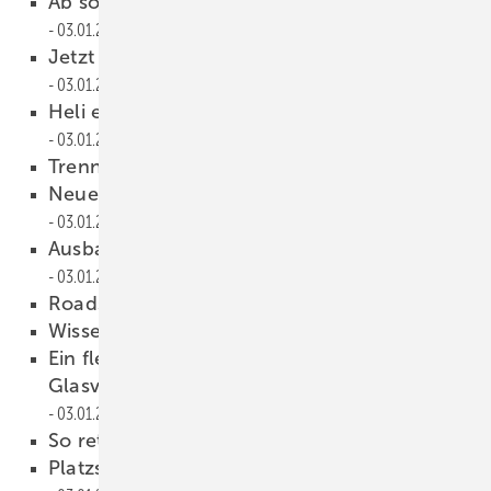
Ab sofort CO2-armes Glas im Angebot
03.01.2023
Jetzt Niederlassung in Tschechien
03.01.2023
Heli erweitert Vertrieb in Belgien
03.01.2023
Trennwände zum Wohlfühlen
03.01.2023
Neues Training Center in Bologna
03.01.2023
Ausbau der Markenpräsenz in Südengland
03.01.2023
Roadshow der Extraklasse
03.01.2023
Wissen macht Aha
03.01.2023
Ein flexibler Scheiben-Puffer für
Glasverarbeiter und Fensterbauer
03.01.2023
So retten Cobots einen Betrieb
03.01.2023
Platzsparen mit verfahrbaren Regale