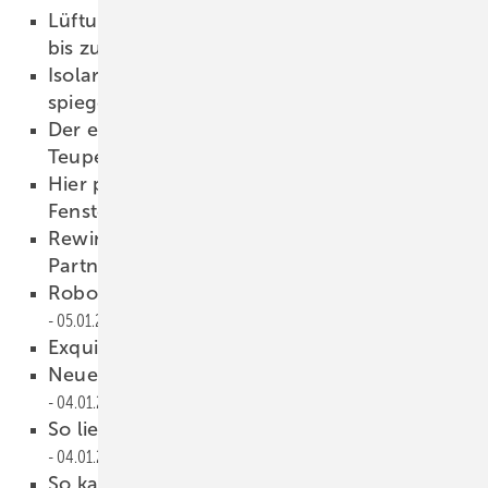
Lüftungsexperte WindowMaster rechnet mit
bis zu 15 % Umsatzplus
09.01.2023
Isolar: Diese Glasfassade in Innsbruck
spiegelt die Alpen
09.01.2023
Der etwas andere Transporter von TGT
Teupen
09.01.2023
Hier positioniert der Roboter das Glas im
Fenster-Rahmen
09.01.2023
Rewindo gewinnt Gayko für das Premium-
Partner-Netzwerk
09.01.2023
Robotergestütztes Kantenschleifen
05.01.2023
Exquisit im Freien speisen
04.01.2023
Neues Familienmitglied startet durch
04.01.2023
So lief das Fachforum „barrierefre ies Bauen“
04.01.2023
So kann man Fenster auf der Baustelle