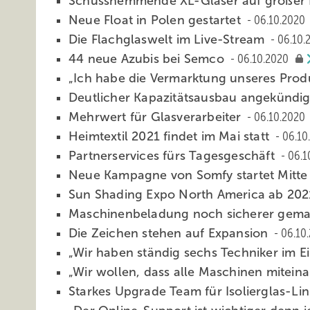
Schusshemmende XL-Gläser auf großer 
Neue Float in Polen gestartet
06.10.2020
Die Flachglaswelt im Live-Stream
06.10.
44 neue Azubis bei Semco
06.10.2020
„Ich habe die Vermarktung unseres Produk
Deutlicher Kapazitäts ausbau angekündi
Mehrwert für Glasverarbeiter
06.10.2020
Heimtextil 2021 findet im Mai statt
06.10
Partnerservices fürs Tagesgeschäft
06.1
Neue Kampagne von Somfy startet Mitt
Sun Shading Expo North America ab 20
Maschinenbeladung noch sicherer gem
Die Zeichen stehen auf Expansion
06.10
„Wir haben ständig sechs Techniker im E
„Wir wollen, dass alle Maschinen mitei
Starkes Upgrade Team für Isolierglas-Li