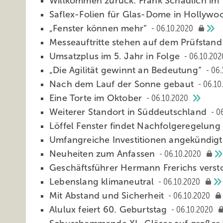
Willkommen zurück: Frank Schädlich im 
Saflex-Folien für Glas-Dome in Hollyw
„Fenster kön nen mehr“
06.10.2020
Messeauftritte stehen auf dem Prüfstan
Umsatzplus im 5. Jahr in Folge
06.10.202
„Die Agilität gewinnt an Bedeutung“
06.
Nach dem Lauf der Sonne gebaut
06.10
Eine Torte im Oktober
06.10.2020
Weiterer Sta ndort in Süddeutschland
0
Löffel Fenste r findet Nachfolgeregelung
Umfangr eiche Investitionen angekündig
Neuheiten zum Anfassen
06.10.2020
Geschäftsf ührer Hermann Frerichs vers
Lebenslang klimaneutral
06.10.2020
Mit Abstand und Sicherheit
06.10.2020
Alulux feiert 60. Geburtstag
06.10.2020