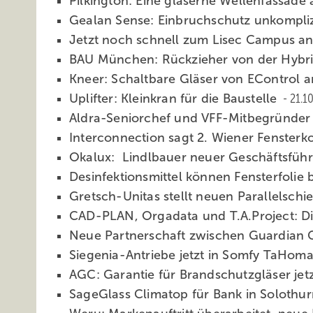
Pilkington: Eine gläserne Wellenfassade
Gealan Sense: Einbruchschutz unkompli
Jetzt noch schnell zum Lisec Campus 
BAU München: Rückzieher von der Hybr
Kneer: Schaltbare Gläser von EControl 
Uplifter: Kleinkran für die Baustelle
21.1
Aldra-Seniorchef und VFF-Mitbegründer 
Interconnection sagt 2. Wiener Fenster
Okalux: Lindlbauer neuer Geschäftsfüh
Desinfektionsmittel können Fensterfolie
Gretsch-Unitas stellt neuen Parallelsch
CAD-PLAN, Orgadata und T.A.Project: D
Neue Partnerschaft zwischen Guardian
Siegenia-Antriebe jetzt in Somfy TaHoma
AGC: Garantie für Brandschutzgläser jet
SageGlass Climatop für Bank in Solothu