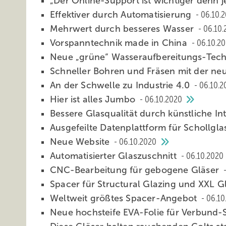
„Der Online-Support ist wichtiger denn 
Effektiver durch Automatisierung
06.10.
Mehrwert durch besseres Wasser
06.10.
Vorspanntechnik made in China
06.10.2
Neue „grüne“ Wasser­aufbereitungs-Tec
Schneller Bohren und Fräsen mit der n
An der Schwelle zu Industrie 4.0
06.10.2
Hier ist alles Jum bo
06.10.2020
Bessere Glasqualität durch künstliche In
Ausgefeilte Datenplattform für Schollgl
Neu e Website
06.10.2020
A utomatisierter Glaszuschnitt
06.10.2020
CNC-Bearbeitung für gebogene Gläser
Spacer für Structural Glazing und XXL G
Weltweit größtes Spacer-Angebot
06.10
Neue hochsteife EVA-Folie für Verbund-