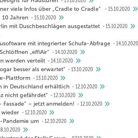
 Designs für Haustüren
15.10.2020
aner viele Infos über „Cradle to Cradle“
15.10.2020
n 10 Jahren
15.10.2020
rlin mit Duschbeschlägen ausgestattet
15.10.2020
usoftware mit integrierter Schufa-Abfrage
14.10.202
chlöffnen „effiAir“
14.10.2020
en werden verteilt
14.10.2020
ogar besser als erwartet“
13.10.2020
ne-Plattform
13.10.2020
 in Deutschland erhältlich
12.10.2020
enz nicht gefährdet“
12.10.2020
 Fassade“ – jetzt anmelden!
12.10.2020
n wieder
12.10.2020
na-Pandemie um
12.10.2020
8.10.2020