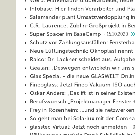
Weru: Markenauftritt überarbeitet, neue
Infobase: Hier finden Verarbeiter und Pl
Salamander plant Umsatzverdopplung i
C.R. Laurence: Züblin-Großprojekt in Be
Super Spacer im BaseCamp
15.10.2020
Schutz vor Zahlungsausfällen: Fensterba
Neue Lüftungstechnik: Oknoplast nennt S
Raico: Dr. Lackner scheidet aus, Aufgab
Gealan: „Deswegen entwickeln wir uns s
Glas Spezial - die neue GLASWELT Onli
Fineoglass: Jetzt Fineo Vakuum-ISO auch
Oskar Anders: „Das ift ist in seiner Exist
Berufswunsch „Projektmanager Fenster +
Frey in Rosenheim: …und sie netzwerke
So geht man bei Solarlux mit der Coro
glasstec Virtual: Jetzt noch anmelden
0