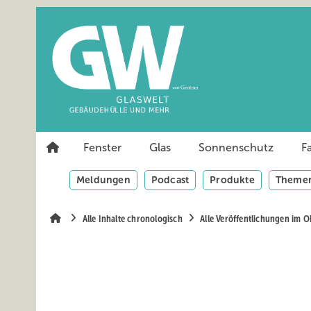
Springe
Springe
Springe
auf
auf
auf
Hauptinhalt
Hauptmenü
SiteSearch
Fenster
Glas
Sonnenschutz
F
Meldungen
Podcast
Produkte
Themen
Alle Inhalte chronologisch
Alle Veröffentlichungen im 