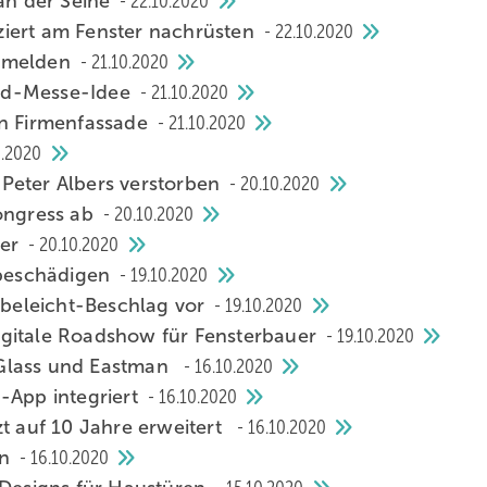
 an der Seine
22.10.2020
ziert am Fenster nachrüsten
22.10.2020
anmelden
21.10.2020
id-Messe-Idee
21.10.2020
an Firmenfassade
21.10.2020
0.2020
Peter Albers verstorben
20.10.2020
kongress ab
20.10.2020
rer
20.10.2020
 beschädigen
19.10.2020
iebeleicht-Beschlag vor
19.10.2020
igitale Roadshow für Fensterbauer
19.10.2020
 Glass und Eastman
16.10.2020
-App integriert
16.10.2020
zt auf 10 Jahre erweitert
16.10.2020
rn
16.10.2020