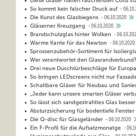
Diese Gläser halten rauchenden Colts s
So kommt kein falscher Druck auf
06.10
Die Kunst des Glasbiegens
06.10.2020
Gläserner Kreuzgang
06.10.2020
Brandschutzglas hinter Wolken
06.10.20
Warme Kante für das Newton
06.10.2020
Sprossenzubehör-Sortiment für Isoliergl
Wer verantwortet den Glasrandverbund
Drei neue Duschtürbeschläge für Euro
So bringen LEDscreens nicht nur Fassa
Schaltbare Gläser für Neubau und Sani
„Jeder kann unsere smarten Gläser ver
So lässt sich sandgestrahltes Glas besse
Absturzsicherung für bodentiefe Fenster
Die Q-disc für Glasgeländer
06.10.2020
Ein F-Profil für die Aufsatzmonatge
06.1