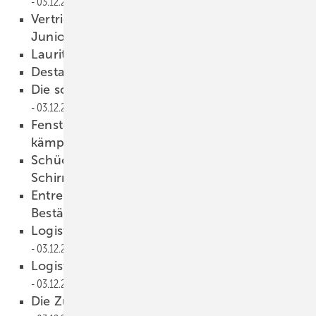
03.12.2025
Vertrieb im Fokus, neue Pla ttform für
Junioren
03.12.2025
Lauritze n bleibt an der Spitze
03.12.2025
Destatis meldet Rekord-Plus
03.12.2025
Die schwarze Villa am Lago di Lugano
03.12.2025
Fensterbranche 2026 – Holz boomt, PVC
kämpft
03.12.2025
Sc hüco kooperiert mit Maschinenbauer
Schirmer
03.12.2025
Entrepreneur-Titel und Weltmarktführer-
Bestätigung
03.12.2025
Logistik – weit mehr als nur Bewegen
03.12.2025
Logistik als Schlüssel zur Effizienz
03.12.2025
Die Zukunft wird herausfordernd