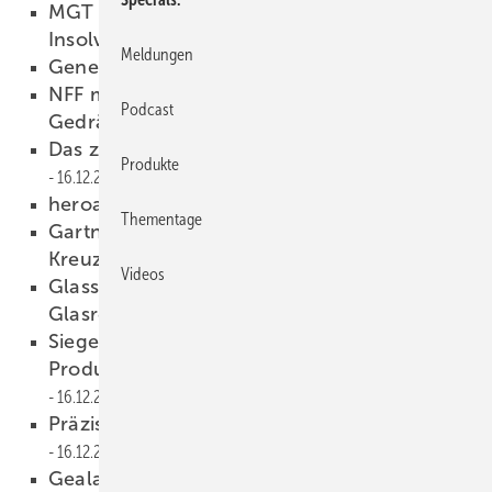
MGT Mayer Glastechnik in Feldkirch hat nun
Insolvenz angemeldet
18.12.2025
Meldungen
Generationswechsel bei Gemata
17.12.2025
NFF meldet volle Ausstellerliste und dichtes
Podcast
Gedränge beim Einlass
17.12.2025
Das zeigt Hegla auf der Messe in Nürnberg
Produkte
16.12.2025
heroal erweitert Angebot
16.12.2025
Thementage
Gartner montiert den ersten Arm des
Kreuzes
16.12.2025
Videos
Glass for Europe: Das ändert sich bei den
Glasregularien
16.12.2025
Siegenia setzt auf GFK: Neue
Produktionshalle für HS-Bodenschwellen
16.12.2025
Präzise gebogene Gläser für Stockholm
16.12.2025
Gealan, Glassolutions, Roma und