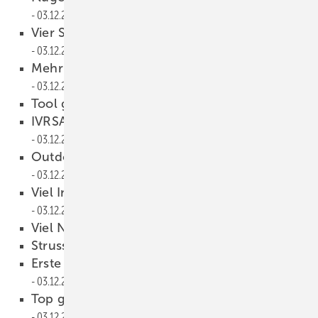
03.12.2025
Vier Schritte zum Fensterbeschlag
03.12.2025
Mehr Laufkomfort für Schiebe türen
03.12.2025
Tool gegen Windschlag
03.12.2025
IVRSA: Gut aufgestellt für die Zukunft
03.12.2025
Outdoor Living boomt in den USA
03.12.2025
Viel Information für die Teilnehmer
03.12.2025
Viel Neues am Start
03.12.2025
Strussnig übernimmt
03.12.2025
Erste Dekade als Vollsortimenter
03.12.2025
Top geschult mit Markisenschulung.de
03.12.2025