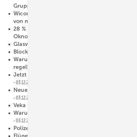
Gruppe unter Druck
04.12.2025
Wicona: Zukunft bauen – für die Fassade
von morgen
04.12.2025
28 % Wachstum, aber keine Messe:
Oknoplast geht neue Wege
03.12.2025
Glaswelt 12/2025 als PDF
03.12.2025
Blocksauger für Glas optimiert
03.12.2025
Warum viele „Französische Balkone“ nicht
regelkonform sind
03.12.2025
Jetzt auch die flächenbündige Variante
03.12.2025
Neue Hochleistungs-Sonnenschutzgläser
03.12.2025
Veka erweitert Foliensortiment
03.12.2025
Warum richtiges Lüften entscheidend ist
03.12.2025
Polizeilich anerkannt
03.12.2025
Flügel-Bandseite trägt jetzt 150 kg