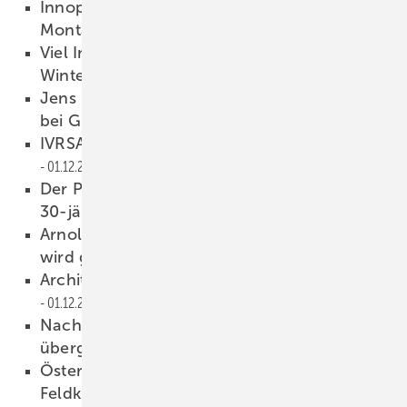
Innoperform setzt auf minimalinvasive
Montage
02.12.2025
Viel Information für die Teilnehmer beim
Wintergartenverband
02.12.2025
Jens Kronenberg wird neuer Vertriebsleiter
bei GU BKS Service
02.12.2025
IVRSA: Gut aufgestellt für die Zukunft
01.12.2025
Der Prager Fenstersturz: Hier beginnt eine
30-jährige Horrorstory
01.12.2025
Arnold Glas Österreich: Werk in Klagenfurt
wird geschlossen
01.12.2025
Architektentag bei Fortuna Wintergarten
01.12.2025
Nach Voilàp-Übernahme: Stürtz-CEO Breuer
übergibt an Hübner
01.12.2025
Österreich: Steht MGT Mayer Glastechnik in
Feldkirch vor dem Aus?
01.12.2025