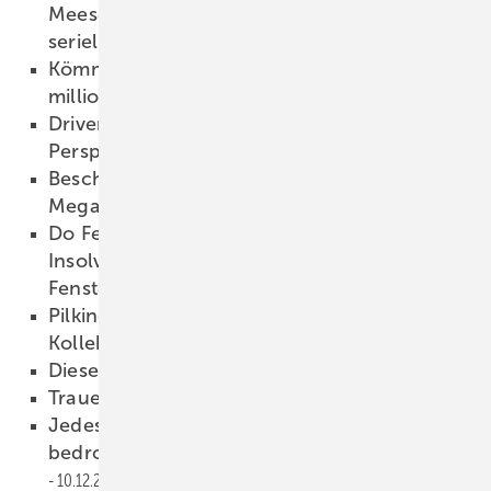
Meesenburg starten Roadshow zum
seriellen Bauen
15.12.2025
Kömmerling Branchentalk 2025: Es geht um
millionenschwere Leads
15.12.2025
Drivers Seat 37: Besinnliche Zeiten? frische
Perspektiven!
15.12.2025
Beschlag-Spezialist Sobinco weiht neuen
Mega-Campus ein
12.12.2025
Do Fenster Gruppe: Jetzt auch
Insolvenzanmeldung bei Meißner
Fenstertechnik
12.12.2025
Pilkington UK stellt neue Designglas
Kollektion vor
12.12.2025
Dieser Speicher kann mehr
11.12.2025
Trauer um Günther Arnold
11.12.2025
Jedes zweite Unternehmen von Einbrüchen
bedroht – auch Privatpersonen rüsten auf
10.12.2025