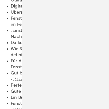
Qualität
03.12.2025
Digitale Kettenreaktion
03.12.2025
Übernahme Eckelt Glas
03.12.2025
Fensterfalzlüfter nutzt clever den Bauraum
im Fensterfalz
03.12.2025
„Einstelliges Minus ist 2025 eine gute
Nachricht“
03.12.2025
Da kommt was auf uns zu …
03.12.2025
Wie Schreinerei Denz Flexibilität neu
definiert
03.12.2025
Für die Risikobewertung von kraftbetätigten
Fenstern
03.12.2025
Gut behütet vor Sonne und Regen
03.12.2025
Perfekt ins Gebäude eingefügt
03.12.2025
Gute Stimmung in Köln
03.12.2025
Ein Büro wie eine Landschaft
03.12.2025
Fensterb auer tauschen sich aus