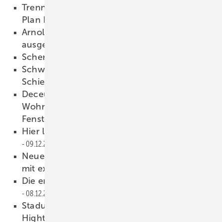
Trennwände schnell geplant mit dem „easy
Plan Konfigurator“
10.12.2025
Arnold Akademie für „Beispielhaftes Bauen“
ausgezeichnet
10.12.2025
Scherbe ist nicht gleich Scherbe
10.12.2025
Schwarze Bauteile für gehobene Hebe-
Schiebe-Architektur
09.12.2025
Deceuninck und Nensel stattet Münchner
Wohnquartier mit 381 Elegant Grando-
Fenstern aus
09.12.2025
Hier leuchten die Wand und der Boden
09.12.2025
Neuer PIV-Prüfstand für Fensterbeschläge
mit extremen Öffnungswinkeln
08.12.2025
Die erste Floatglas Anlage in der Ukraine
08.12.2025
Stadur im Fokus: Vom Dämmstoff zum
Hightech-Werkstoff
08.12.2025