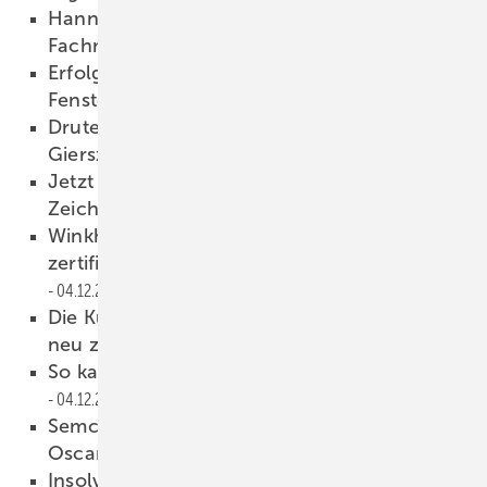
Hanno startet RAL-Workshops für
Fachmonteure Fugenabdichtung
05.12.2025
Erfolgsprogramm: Kömmerling bildet
Fensterbau-Nachfolger aus
05.12.2025
Drutex-Chef und Gründer Leszek
Gierszewski gestorben
05.12.2025
Jetzt vorgespanntes Vakuumglas mit CE-
Zeichen
05.12.2025
Winkhaus: Vollständiges Programm an
zertifizierten Öffnungsbegrenzern
04.12.2025
Die Kunst, Verbundwerkstoffe immer wieder
neu zu denken
04.12.2025
So kann die Glasbranche KI clever nutzen
04.12.2025
Semco erneut mit dem FLG „Lieferanten
Oscar“ ausgezeichnet
04.12.2025
Insolvenz bei Evers Bauelemente: Do Fenster