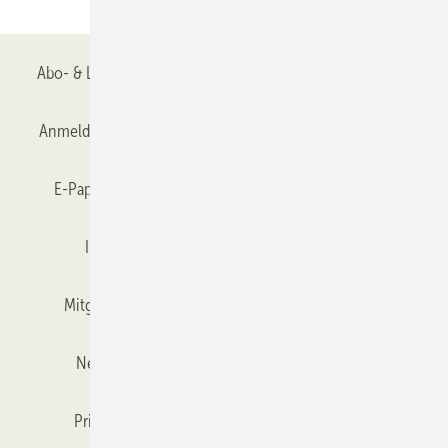
Abo- & Leserservice
AGB
Alle Inhalte chronologisch
Anmelden
Anmeldung & Registrierung
Datenschutz
E-Paper
Gentner Verlag
GLASWELT abonnieren
Impressum
Karriere bei Gentner
Team
Mitgliedschaften und Engagement
Mediaservice
Newsletter
Objekt des Monats
RSS-Feed
Privacy Manager
Veranstaltungen / Webinare