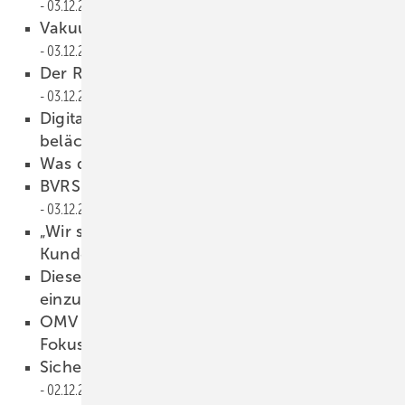
03.12.2025
Vakuum-Isoliergläser von Schollglas
03.12.2025
Der Randverbund für dünnes 3-fach-ISO
03.12.2025
Digitaldruck auf PVC-Fenster – einst
belächelt, jetzt disruptiv?
03.12.2025
Was die Branche jetzt braucht
03.12.2025
BVRS Sachverständigentagung bei Selve
03.12.2025
„Wir sprechen dieselbe Sprache wie unsere
Kunden“
02.12.2025
Diese Software hilft, Strom beim Vorspannen
einzusparen
02.12.2025
OMV Vismara: Flexibilität und Präzision im
Fokus
02.12.2025
Sicherer Halter für die Oberblende
02.12.2025