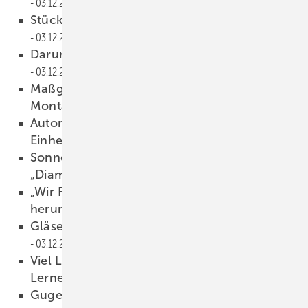
03.12.2025
Stückzahl 1 bestimmt die Logistik
03.12.2025
Darum bestellt man besser vor Ort!
03.12.2025
Maßgeschneiderte Hebetechnik für die
Montage
03.12.2025
Automatisches Sortiersystem für TPS-
Einheiten
03.12.2025
Sonnenschutz-Isolierglas für die
„Diamantgitter“-Fassade
03.12.2025
„Wir Frauen tanzen nicht um die Probleme
herum!“
03.12.2025
Gläser in wenigen Sekunden berechnen
03.12.2025
Viel Licht und viel Glas – Hier macht das
Lernen Spaß
03.12.2025
Gugelfuss stellt den Bauablauf auf den Kopf